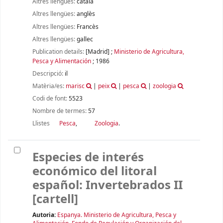
Altres llengües:
català
Altres llengües:
anglès
Altres llengües:
Francès
Altres llengües:
gallec
Publication details:
[Madrid]
;
Ministerio de Agricultura,
Pesca y Alimentación
;
1986
Descripció:
il
Matèria/es:
marisc
|
peix
|
pesca
|
zoologia
Codi de font:
5523
Nombre de termes:
57
Llistes
Pesca
,
Zoologia
.
Especies de interés
económico del litoral
español: Invertebrados II
[cartell]
Autoria:
Espanya. Ministerio de Agricultura, Pesca y