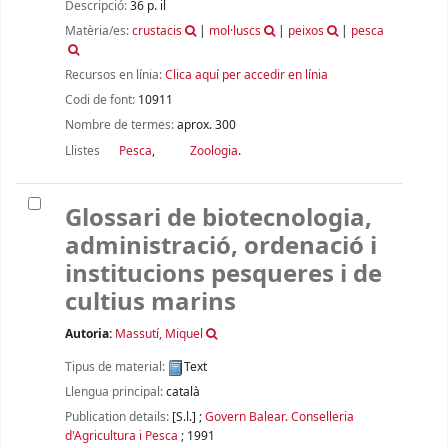
Descripció:
36 p. il
Matèria/es:
crustacis
|
mol·luscs
|
peixos
|
pesca
Recursos en línia:
Clica aquí per accedir en línia
Codi de font:
10911
Nombre de termes:
aprox. 300
Llistes
Pesca
,
Zoologia
.
Glossari de biotecnologia,
administració, ordenació i
institucions pesqueres i de
cultius marins
Autoria:
Massutí, Miquel
Tipus de material:
Text
Llengua principal:
català
Publication details:
[S.l.]
;
Govern Balear. Conselleria
d'Agricultura i Pesca
;
1991