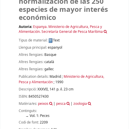
normalización de las 250
especies de mayor interés
económico
Autoria:
Espanya. Ministerio de Agricultura, Pesca y
Alimentación. Secretaría General de Pesca Marítima
Tipus de material:
Text
Llengua principal:
espanyol
Altres llengües:
Basque
Altres llengües:
català
Altres llengües:
gallec
Publication details:
Madrid
;
Ministerio de Agricultura,
Pesca y Alimentación
;
1990
Descripció:
XXXVII, 141 p. il. 23 cm
ISBN:
8450527430
Matèria/es:
peixos
|
pesca
|
zoologia
Continguts:
Vol. 1: Peces
Codi de font:
2209