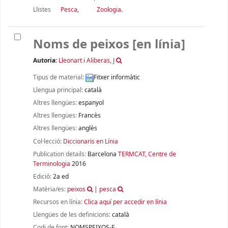
Llistes
Pesca
,
Zoologia
.
Noms de peixos
[en línia]
Autoria:
Lleonart i Aliberas, J
Tipus de material:
Fitxer informàtic
Llengua principal:
català
Altres llengües:
espanyol
Altres llengües:
Francès
Altres llengües:
anglès
Col·lecció:
Diccionaris en Línia
Publication details:
Barcelona
TERMCAT, Centre de
Terminologia
2016
Edició:
2a ed
Matèria/es:
peixos
|
pesca
Recursos en línia:
Clica aquí per accedir en línia
Llengües de les definicions:
català
Codi de font:
NOMSPEIXOS-E