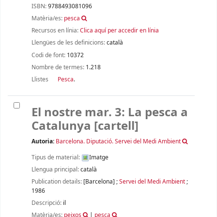
ISBN:
9788493081096
Matèria/es:
pesca
Recursos en línia:
Clica aquí per accedir en línia
Llengües de les definicions:
català
Codi de font:
10372
Nombre de termes:
1.218
Llistes
Pesca
.
El nostre mar. 3: La pesca a
Catalunya
[cartell]
Autoria:
Barcelona. Diputació. Servei del Medi Ambient
Tipus de material:
Imatge
Llengua principal:
català
Publication details:
[Barcelona]
;
Servei del Medi Ambient
;
1986
Descripció:
il
Matèria/es:
peixos
|
pesca