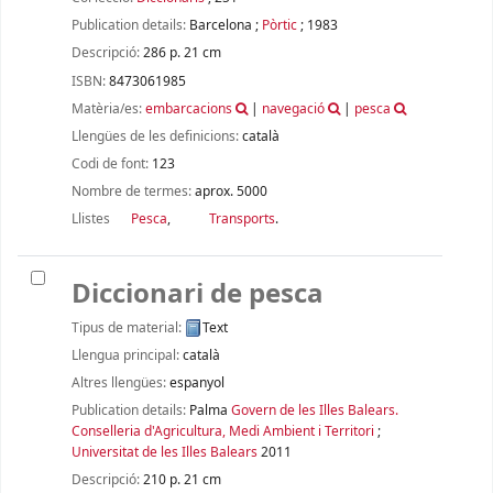
Publication details:
Barcelona
;
Pòrtic
;
1983
Descripció:
286 p. 21 cm
ISBN:
8473061985
Matèria/es:
embarcacions
|
navegació
|
pesca
Llengües de les definicions:
català
Codi de font:
123
Nombre de termes:
aprox. 5000
Llistes
Pesca
,
Transports
.
Diccionari de pesca
Tipus de material:
Text
Llengua principal:
català
Altres llengües:
espanyol
Publication details:
Palma
Govern de les Illes Balears.
Conselleria d'Agricultura, Medi Ambient i Territori
;
Universitat de les Illes Balears
2011
Descripció:
210 p. 21 cm