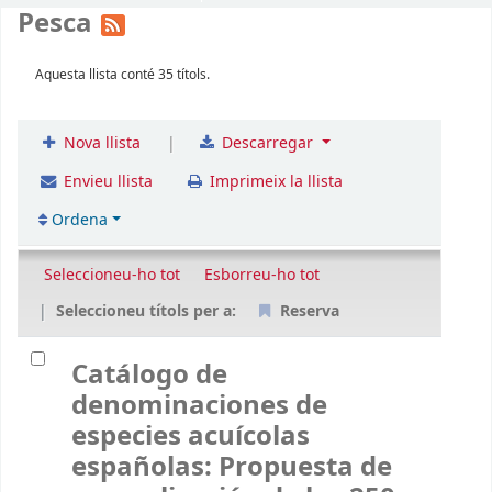
Pesca
Aquesta llista conté 35 títols.
|
Nova llista
Descarregar
Envieu llista
Imprimeix la llista
Ordena
Seleccioneu-ho tot
Esborreu-ho tot
Seleccioneu títols per a:
Reserva
Catálogo de
denominaciones de
especies acuícolas
españolas: Propuesta de