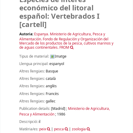
económico del litoral
español: Vertebrados I
[cartell]
Autoria:
Espanya. Ministerio de Agricultura, Pesca y
Alimentación. Fondo de Regulación y Organización del
Mercado de los productos de la pesca, cultivos marinos y
de aguas continentales. FROM
Tipus de material:
Imatge
Llengua principal:
espanyol
Altres llengües:
Basque
Altres llengües:
català
Altres llengües:
anglès
Altres llengües:
Francès
Altres llengües:
gallec
Publication details:
[Madrid]
;
Ministerio de Agricultura,
Pesca y Alimentación
;
1986
Descripció:
il
Matèria/es:
peix
|
pesca
|
zoologia