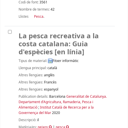
Codi de font:
3561
Nombre de termes:
42
Llistes
Pesca
.
La pesca recreativa a la
costa catalana: Guia
d'espècies
[en línia]
Tipus de material:
Fitxer informàtic
Llengua principal:
català
Altres llengües:
anglès
Altres llengües:
Francès
Altres llengües:
espanyol
Publication details:
Barcelona
Generalitat de Catalunya.
Departament d'Agricultura, Ramaderia, Pesca i
Alimentació
;
Institut Català de Recerca per a la
Governença del Mar
2020
Descripció:
il
Matèria/es:
peixos
|
pesca