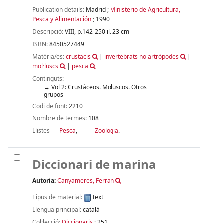
Publication details:
Madrid
;
Ministerio de Agricultura,
Pesca y Alimentación
;
1990
Descripció:
VIII, p.142-250 il. 23 cm
ISBN:
8450527449
Matèria/es:
crustacis
|
invertebrats no artròpodes
|
mol·luscs
|
pesca
Continguts:
Vol 2: Crustáceos. Moluscos. Otros
grupos
Codi de font:
2210
Nombre de termes:
108
Llistes
Pesca
,
Zoologia
.
Diccionari de marina
Autoria:
Canyameres, Ferran
Tipus de material:
Text
Llengua principal:
català
Col·lecció:
Diccionaris
; 251