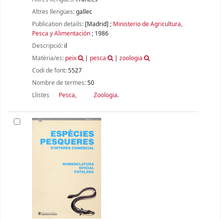
Altres llengües:
gallec
Publication details:
[Madrid]
;
Ministerio de Agricultura,
Pesca y Alimentación
;
1986
Descripció:
il
Matèria/es:
peix
|
pesca
|
zoologia
Codi de font:
5527
Nombre de termes:
50
Llistes
Pesca
,
Zoologia
.