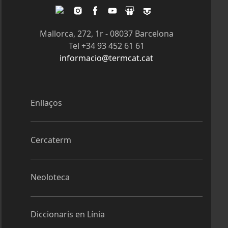
Twitter
Instagram
Facebook
Youtube
Slideshare
Tagpacker
Mallorca, 272, 1r - 08037 Barcelona
Tel +34 93 452 61 61
informacio@termcat.cat
Enllaços
Cercaterm
Neoloteca
Diccionaris en Línia