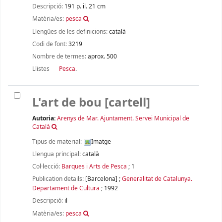
Descripció:
191 p. il. 21 cm
Matèria/es:
pesca
Llengües de les definicions:
català
Codi de font:
3219
Nombre de termes:
aprox. 500
Llistes
Pesca
.
L'art de bou
[cartell]
Autoria:
Arenys de Mar. Ajuntament. Servei Municipal de
Català
Tipus de material:
Imatge
Llengua principal:
català
Col·lecció:
Barques i Arts de Pesca
; 1
Publication details:
[Barcelona]
;
Generalitat de Catalunya.
Departament de Cultura
;
1992
Descripció:
il
Matèria/es:
pesca