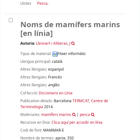
Llistes
Pesca
.
Noms de mamífers marins
[en línia]
Autoria:
Lleonart i Aliberas, J
Tipus de material:
Fitxer informàtic
Llengua principal:
català
Altres llengües:
espanyol
Altres llengües:
Francès
Altres llengües:
anglès
Col·lecció:
Diccionaris en Línia
Publication details:
Barcelona
TERMCAT, Centre de
Terminologia
2014
Matèria/es:
mamífers marins
|
pesca
Recursos en línia:
Clica aquí per accedir en línia
Codi de font:
MAMMAR-E
Nombre de termes:
aprox. 350