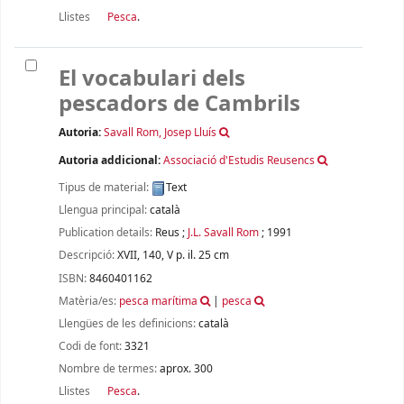
Llistes
Pesca
.
El vocabulari dels
pescadors de Cambrils
Autoria:
Savall Rom, Josep Lluís
Autoria addicional:
Associació d'Estudis Reusencs
Tipus de material:
Text
Llengua principal:
català
Publication details:
Reus
;
J.L. Savall Rom
;
1991
Descripció:
XVII, 140, V p. il. 25 cm
ISBN:
8460401162
Matèria/es:
pesca marítima
|
pesca
Llengües de les definicions:
català
Codi de font:
3321
Nombre de termes:
aprox. 300
Llistes
Pesca
.