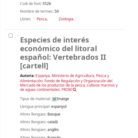
Codi de font:
5526
Nombre de termes:
50
Llistes
Pesca
,
Zoologia
.
Especies de interés
económico del litoral
español: Vertebrados II
[cartell]
Autoria:
Espanya. Ministerio de Agricultura, Pesca y
Alimentación. Fondo de Regulación y Organización del
Mercado de los productos de la pesca, cultivos marinos y
de aguas continentales. FROM
Tipus de material:
Imatge
Llengua principal:
espanyol
Altres llengües:
Basque
Altres llengües:
català
Altres llengües:
anglès
Altres llengües:
Francès