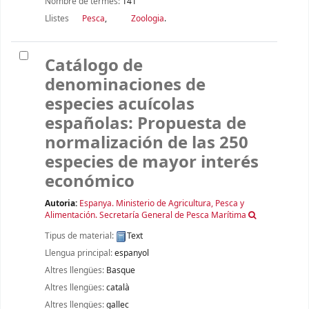
Nombre de termes:
141
Llistes
Pesca
,
Zoologia
.
Catálogo de
denominaciones de
especies acuícolas
españolas: Propuesta de
normalización de las 250
especies de mayor interés
económico
Autoria:
Espanya. Ministerio de Agricultura, Pesca y
Alimentación. Secretaría General de Pesca Marítima
Tipus de material:
Text
Llengua principal:
espanyol
Altres llengües:
Basque
Altres llengües:
català
Altres llengües:
gallec