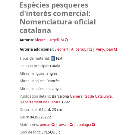
Espècies pesqueres
d'interès comercial:
Nomenclatura oficial
catalana
Autoria:
Alegre i Urgell, M
Autoria addicional:
Lleonart i Aliberas, J
|
Veny, Joan
Tipus de material:
Text
Llengua principal:
català
Altres llengües:
anglès
Altres llengües:
Francès
Altres llengües:
espanyol
Publication details:
Barcelona
Generalitat de Catalunya.
Departament de Cultura
1992
Descripció:
64 p. il. 23 cm
ISBN:
8439320272
Matèria/es:
peixos
|
pesca
|
zoologia
Codi de font:
EPESQUER