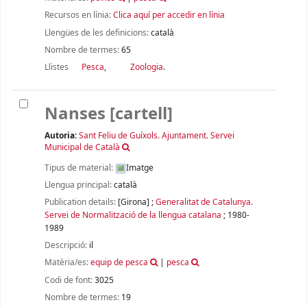
Recursos en línia:
Clica aquí per accedir en línia
Llengües de les definicions:
català
Nombre de termes:
65
Llistes
Pesca
,
Zoologia
.
Nanses
[cartell]
Autoria:
Sant Feliu de Guíxols. Ajuntament. Servei
Municipal de Català
Tipus de material:
Imatge
Llengua principal:
català
Publication details:
[Girona]
;
Generalitat de Catalunya.
Servei de Normalització de la llengua catalana
;
1980-
1989
Descripció:
il
Matèria/es:
equip de pesca
|
pesca
Codi de font:
3025
Nombre de termes:
19