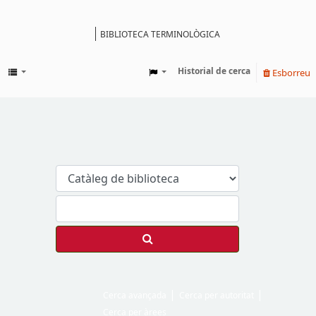
BIBLIOTECA TERMINOLÒGICA
Catàleg
Historial de cerca
Esborreu
Cerca avançada
Cerca per autoritat
Cerca per àrees