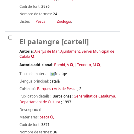
Codi de font:
2986
Nombre de termes:
24
Llistes
Pesca
,
Zoologia
.
El palangre
[cartell]
Autoria:
Arenys de Mar. Ajuntament. Servei Municipal de
Català
Autoria addicional:
Bombí, A
|
Teodoro, M
Tipus de material:
Imatge
Llengua principal:
català
Col·lecció:
Barques i Arts de Pesca
; 2
Publication details:
[Barcelona]
;
Generalitat de Catalunya.
Departament de Cultura
;
1993
Descripció:
il
Matèria/es:
pesca
Codi de font:
3871
Nombre de termes:
36