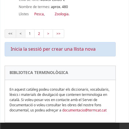
Nombre de termes:
aprox. 480
Llistes
Pesca
,
Zoologia
.
<<
<
1
2
>
>>
Inicia la sessió per crear una llista nova
BIBLIOTECA TERMINOLÒGICA
En aquest catàleg podeu consultar els diccionaris, vocabularis,
lèxics i materials de divulgació que contenen terminologia en
català. Si voleu posar-vos en contacte amb el Servei de
Documentació o voleu consultar les obres del nostre fons
documental, us podeu adreçar a
documentacio@termcat.cat