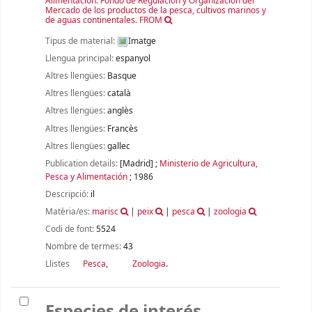
Alimentación. Fondo de Regulación y Organización del
Mercado de los productos de la pesca, cultivos marinos y
de aguas continentales. FROM
Tipus de material:
Imatge
Llengua principal:
espanyol
Altres llengües:
Basque
Altres llengües:
català
Altres llengües:
anglès
Altres llengües:
Francès
Altres llengües:
gallec
Publication details:
[Madrid]
;
Ministerio de Agricultura,
Pesca y Alimentación
;
1986
Descripció:
il
Matèria/es:
marisc
|
peix
|
pesca
|
zoologia
Codi de font:
5524
Nombre de termes:
43
Llistes
Pesca
,
Zoologia
.
Especies de interés