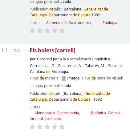
Llengua principal:
català
Publication
de
tails:
[Barcelona]
Generalitat
de
Catalunya.
De
partament
de
Cultura
1992
Llistes
Alimentació. Gastronomia
,
Zoologia
.
Els bolets
[cartell]
12.
per
Consorci per a la Normalització Lingüística
|
Carrascosa, G
|
Rocabruna, A
|
Tabarés, M
|
Societat
Catalana
de
Micologia.
Tipus
de
material:
Imatge
; Tipus
de
material visual:
Llengua principal:
català
Publication
de
tails:
[Barcelona]
;
Generalitat
de
Catalunya.
De
partament
de
Cultura
;
1992
Llistes
Alimentació. Gastronomia
,
Botànica. Ciència
forestal. Jardineria
.