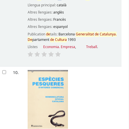
Llengua principal:
català
Altres llengües:
anglès
Altres llengües:
Francès
Altres llengües:
espanyol
Publication
de
tails:
Barcelona
Generalitat
de
Catalunya.
De
partament
de
Cultura
1993
Llistes
Economia. Empresa
,
Treball
.
10.