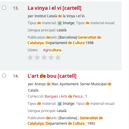
La vinya i el vi
[cartell]
13.
per
Institut Català
de
la Vinya i el Vi.
Tipus
de
material:
Imatge
; Tipus
de
material visual:
Llengua principal:
català
Publication
de
tails:
[Barcelona]
Generalitat
de
Catalunya.
De
partament
de
Cultura
1998
Llistes
Agri
cultura
.
L'art
de
bou
[cartell]
14.
per
Arenys
de
Mar. Ajuntament. Servei Municipal
de
Català.
Col·lecció:
Barques i Arts
de
Pesca
; 1
Tipus
de
material:
Imatge
; Tipus
de
material visual:
Llengua principal:
català
Publication
de
tails:
[Barcelona]
;
Generalitat
de
Catalunya.
De
partament
de
Cultura
;
1992