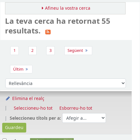
Afineu la vostra cerca
La teva cerca ha retornat 55
resultats.
Ordena
1
2
3
Següent
Últim
Ordeneu per:
Elimina el realç
Seleccioneu-ho tot
Esborreu-ho tot
Seleccioneu títols per a:
Resultats