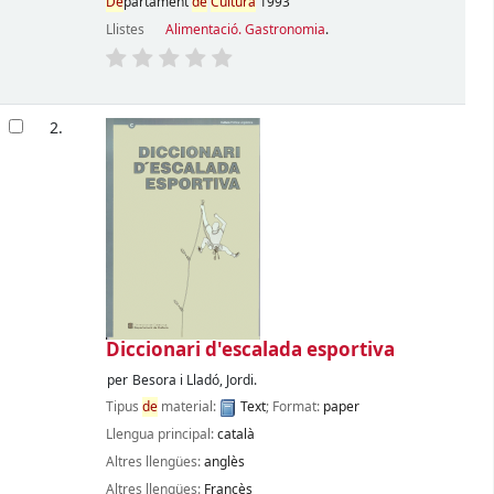
De
partament
de
Cultura
1993
Llistes
Alimentació. Gastronomia
.
2.
Diccionari d'escalada esportiva
per
Besora i Lladó, Jordi.
Tipus
de
material:
Text
; Format:
paper
Llengua principal:
català
Altres llengües:
anglès
Altres llengües:
Francès