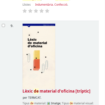
Llistes
Indumentària. Confecció
.
9.
Lèxic
de
material d'oficina
[tríptic]
per
TERMCAT.
Tipus
de
material:
Imatge
; Tipus
de
material visual: