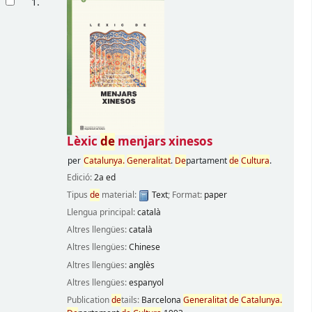
1.
Lèxic
de
menjars xinesos
per
Catalunya.
Generalitat
.
De
partament
de
Cultura
.
Edició:
2a ed
Tipus
de
material:
Text
; Format:
paper
Llengua principal:
català
Altres llengües:
català
Altres llengües:
Chinese
Altres llengües:
anglès
Altres llengües:
espanyol
Publication
de
tails:
Barcelona
Generalitat
de
Catalunya.