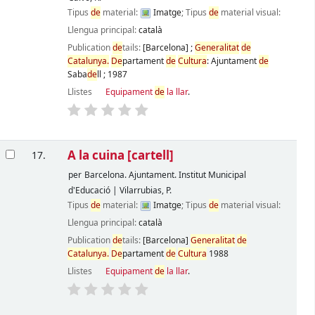
Tipus
de
material:
Imatge
; Tipus
de
material visual:
Llengua principal:
català
Publication
de
tails:
[Barcelona]
;
Generalitat
de
Catalunya.
De
partament
de
Cultura
: Ajuntament
de
Saba
de
ll
;
1987
Llistes
Equipament
de
la llar
.
A la cuina
[cartell]
17.
per
Barcelona. Ajuntament. Institut Municipal
d'Educació
|
Vilarrubias, P.
Tipus
de
material:
Imatge
; Tipus
de
material visual:
Llengua principal:
català
Publication
de
tails:
[Barcelona]
Generalitat
de
Catalunya.
De
partament
de
Cultura
1988
Llistes
Equipament
de
la llar
.