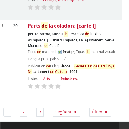
Llistes
Pedagogia. Ensenyament
.
Parts
de
la coladora
[cartell]
20.
per
Terracota, Museu
de
Ceràmica
de
la Bisbal
d'Empordà
|
Bisbal d'Empordà, La. Ajuntament. Servei
Municipal
de
Català.
Tipus
de
material:
Imatge
; Tipus
de
material visual:
Llengua principal:
català
Publication
de
tails:
[Girona]
;
Generalitat
de
Catalunya.
De
partament
de
Cultura
;
1991
Llistes
Arts
,
Indústries
.
Pàgines
1
2
3
Següent
Últim