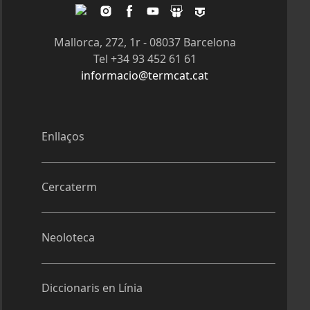
Twitter
Instagram
Facebook
Youtube
Slideshare
Tagpacker
Mallorca, 272, 1r - 08037 Barcelona
Tel +34 93 452 61 61
informacio@termcat.cat
Enllaços
Cercaterm
Neoloteca
Diccionaris en Línia