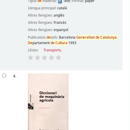
Tipus
de
material:
Text
; Format:
paper
Llengua principal:
català
Altres llengües:
anglès
Altres llengües:
Francès
Altres llengües:
espanyol
Publication
de
tails:
Barcelona
Generalitat
de
Catalunya.
De
partament
de
Cultura
1993
Llistes
Transports
.
4.