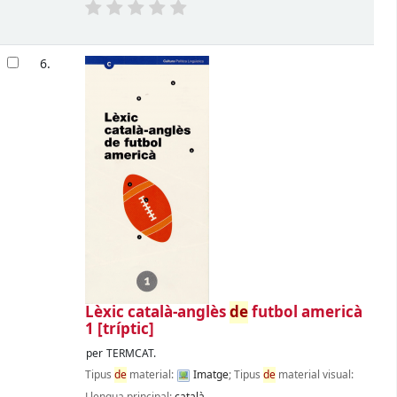
6.
Lèxic català-anglès
de
futbol americà
1
[tríptic]
per
TERMCAT.
Tipus
de
material:
Imatge
; Tipus
de
material visual: