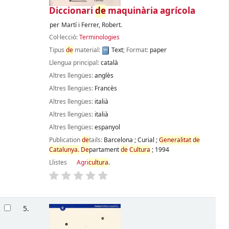
Diccionari
de
maquinària agrícola
per
Martí i Ferrer, Robert.
Col·lecció:
Terminologies
Tipus
de
material:
Text
; Format:
paper
Llengua principal:
català
Altres llengües:
anglès
Altres llengües:
Francès
Altres llengües:
italià
Altres llengües:
italià
Altres llengües:
espanyol
Publication
de
tails:
Barcelona
;
Curial
;
Generalitat
de
Catalunya.
De
partament
de
Cultura
;
1994
Llistes
Agri
cultura
.
5.