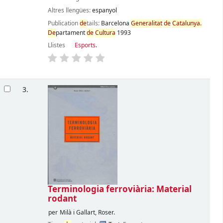
Altres llengües:
espanyol
Publication
de
tails:
Barcelona
Generalitat
de
Catalunya.
De
partament
de
Cultura
1993
Llistes
Esports
.
3.
Terminologia ferroviària: Material
rodant
per
Milà i Gallart, Roser.