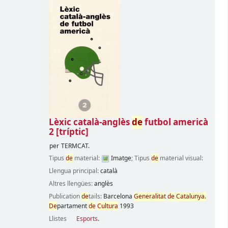
Lèxic català-anglès
de
futbol americà
2
[tríptic]
per
TERMCAT.
Tipus
de
material:
Imatge
; Tipus
de
material visual:
Llengua principal:
català
Altres llengües:
anglès
Publication
de
tails:
Barcelona
Generalitat
de
Catalunya.
De
partament
de
Cultura
1993
Llistes
Esports
.