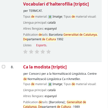
Vocabulari d'halterofília
[tríptic]
per
TERMCAT.
Tipus
de
material:
Imatge
; Tipus
de
material visual:
Llengua principal:
català
Altres llengües:
espanyol
Publication
de
tails:
Barcelona
Generalitat
de
Catalunya.
De
partament
de
Cultura
1992
Llistes
Esports
.
Ca la modista
[tríptic]
8.
per
Consorci per a la Normalització Lingüística. Centre
de
Normalització Lingüística Ca n'Ametller.
Tipus
de
material:
Imatge
; Tipus
de
material visual:
Llengua principal:
català
Altres llengües:
espanyol
Publication
de
tails:
[Barcelona]
;
Generalitat
de
Catalunya.
De
partament
de
Cultura
;
1989