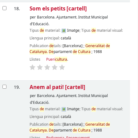
Som els petits
[cartell]
18.
per
Barcelona. Ajuntament. Institut Municipal
d'Educació.
Tipus
de
material:
Imatge
; Tipus
de
material visual:
Llengua principal:
català
Publication
de
tails:
[Barcelona]
;
Generalitat
de
Catalunya.
De
partament
de
Cultura
;
1988
Llistes
Pueri
cultura
.
Anem al pati!
[cartell]
19.
per
Barcelona. Ajuntament. Institut Municipal
d'Educació.
Tipus
de
material:
Imatge
; Tipus
de
material visual:
Llengua principal:
català
Publication
de
tails:
[Barcelona]
;
Generalitat
de
Catalunya.
De
partament
de
Cultura
;
1988