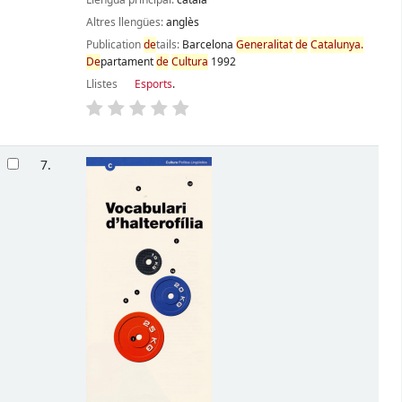
Llengua principal:
català
Altres llengües:
anglès
Publication
de
tails:
Barcelona
Generalitat
de
Catalunya.
De
partament
de
Cultura
1992
Llistes
Esports
.
7.