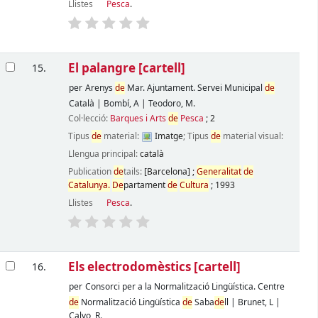
Llistes
Pesca
.
El palangre
[cartell]
15.
per
Arenys
de
Mar. Ajuntament. Servei Municipal
de
Català
|
Bombí, A
|
Teodoro, M.
Col·lecció:
Barques i Arts
de
Pesca
; 2
Tipus
de
material:
Imatge
; Tipus
de
material visual:
Llengua principal:
català
Publication
de
tails:
[Barcelona]
;
Generalitat
de
Catalunya.
De
partament
de
Cultura
;
1993
Llistes
Pesca
.
Els electrodomèstics
[cartell]
16.
per
Consorci per a la Normalització Lingüística. Centre
de
Normalització Lingüística
de
Saba
de
ll
|
Brunet, L
|
Calvo, R.