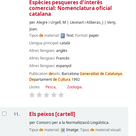
Espècies pesqueres d'interès
comercial: Nomenclatura oficial
catalana
per
Alegre i Urgell, M
|
Lleonart i Aliberas, J
|
Veny,
Joan.
Tipus
de
material:
Text
; Format:
paper
Llengua principal:
català
Altres llengües:
anglès
Altres llengües:
Francès
Altres llengües:
espanyol
Publication
de
tails:
Barcelona
Generalitat
de
Catalunya.
De
partament
de
Cultura
1992
Llistes
Pesca
,
Zoologia
.
Els peixos
[cartell]
11.
per
Consorci per a la Normalització Lingüística.
Tipus
de
material:
Imatge
; Tipus
de
material visual: