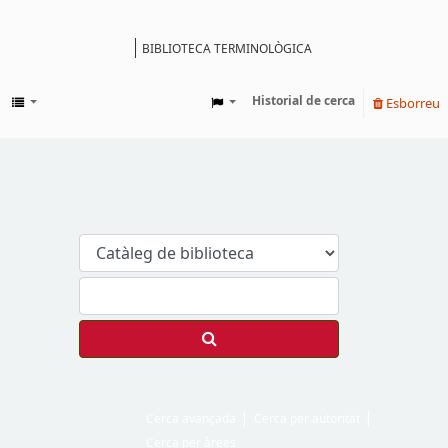
BIBLIOTECA TERMINOLÒGICA
Catàleg
Historial de cerca
Esborreu
Cerca avançada
Cerca per autoritat
Cerca per àrees