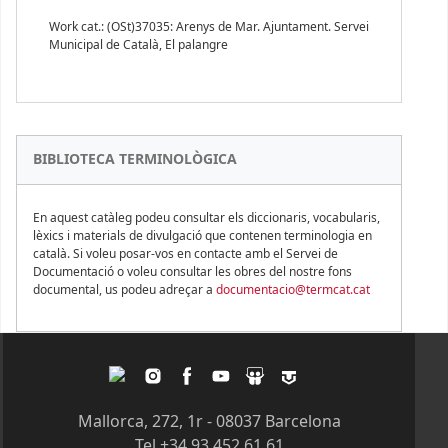
Work cat.: (OSt)37035: Arenys de Mar. Ajuntament. Servei
Municipal de Català, El palangre
BIBLIOTECA TERMINOLÒGICA
En aquest catàleg podeu consultar els diccionaris, vocabularis,
lèxics i materials de divulgació que contenen terminologia en
català. Si voleu posar-vos en contacte amb el Servei de
Documentació o voleu consultar les obres del nostre fons
documental, us podeu adreçar a
documentacio@termcat.cat
Twitter
Instagram
Facebook
Youtube
Slideshare
Tagpacker
Mallorca, 272, 1r - 08037 Barcelona
Tel +34 93 452 61 61