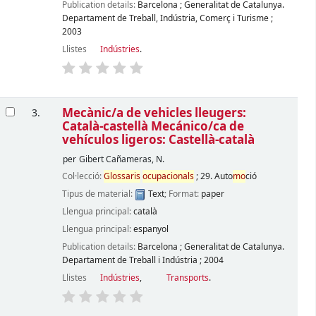
Publication details:
Barcelona
;
Generalitat de Catalunya.
Departament de Treball, Indústria, Comerç i Turisme
;
2003
Llistes
Indústries
.
Mecànic/a de vehicles lleugers:
3.
Català-castellà Mecánico/ca de
vehículos ligeros: Castellà-català
per
Gibert Cañameras, N.
Col·lecció:
Glossaris
ocupacionals
; 29. Auto
mo
ció
Tipus de material:
Text
; Format:
paper
Llengua principal:
català
Llengua principal:
espanyol
Publication details:
Barcelona
;
Generalitat de Catalunya.
Departament de Treball i Indústria
;
2004
Llistes
Indústries
,
Transports
.