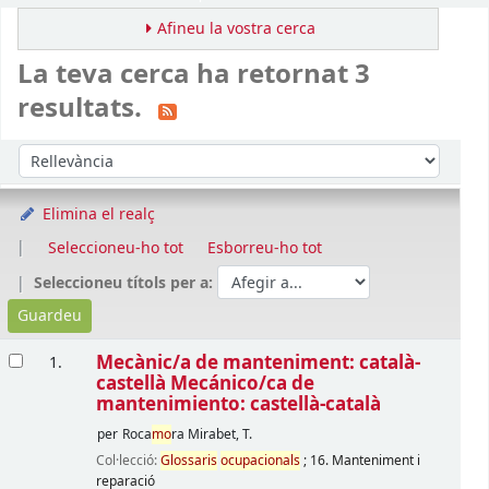
Afineu la vostra cerca
La teva cerca ha retornat 3
resultats.
Ordena
Ordeneu per:
Elimina el realç
Seleccioneu-ho tot
Esborreu-ho tot
Seleccioneu títols per a:
Resultats
Mecànic/a de manteniment: català-
1.
castellà Mecánico/ca de
mantenimiento: castellà-català
per
Roca
mo
ra Mirabet, T.
Col·lecció:
Glossaris
ocupacionals
; 16. Manteniment i
reparació