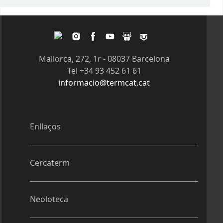
Pàgines
Twitter
Instagram
Facebook
Youtube
Slideshare
Tagpacker
Mallorca, 272, 1r - 08037 Barcelona
Tel +34 93 452 61 61
informacio@termcat.cat
Enllaços
Cercaterm
Neoloteca