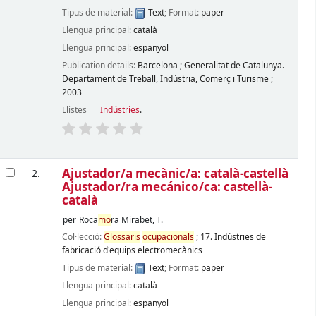
Tipus de material:
Text
; Format:
paper
Llengua principal:
català
Llengua principal:
espanyol
Publication details:
Barcelona
;
Generalitat de Catalunya.
Departament de Treball, Indústria, Comerç i Turisme
;
2003
Llistes
Indústries
.
Ajustador/a mecànic/a: català-castellà
2.
Ajustador/ra mecánico/ca: castellà-
català
per
Roca
mo
ra Mirabet, T.
Col·lecció:
Glossaris
ocupacionals
; 17. Indústries de
fabricació d'equips electromecànics
Tipus de material:
Text
; Format:
paper
Llengua principal:
català
Llengua principal:
espanyol