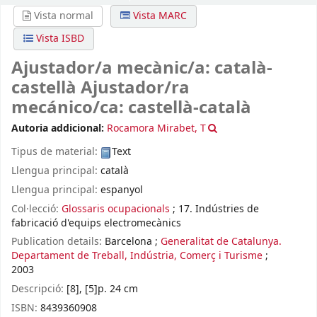
Vista normal
Vista MARC
Vista ISBD
Ajustador/a mecànic/a: català-
castellà Ajustador/ra
mecánico/ca: castellà-català
Autoria addicional:
Rocamora Mirabet, T
Tipus de material:
Text
Llengua principal:
català
Llengua principal:
espanyol
Col·lecció:
Glossaris ocupacionals
; 17. Indústries de
fabricació d'equips electromecànics
Publication details:
Barcelona
;
Generalitat de Catalunya.
Departament de Treball, Indústria, Comerç i Turisme
;
2003
Descripció:
[8], [5]p. 24 cm
ISBN:
8439360908