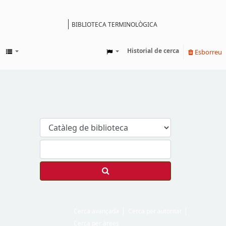
BIBLIOTECA TERMINOLÒGICA
Catàleg
Historial de cerca
Esborreu
Cerca avançada
Cerca per autoritat
Cerca per àrees