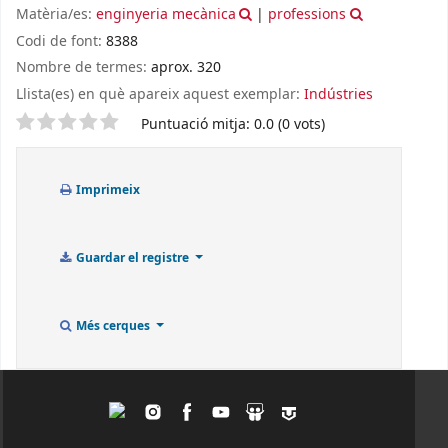
Matèria/es:
enginyeria mecànica
|
professions
Codi de font:
8388
Nombre de termes:
aprox. 320
Llista(es) en què apareix aquest exemplar:
Indústries
Valoració
Puntuació mitja: 0.0 (0 vots)
Imprimeix
Guardar el registre
Més cerques
Twitter
Instagram
Facebook
Youtube
Slideshare
Tagpacker