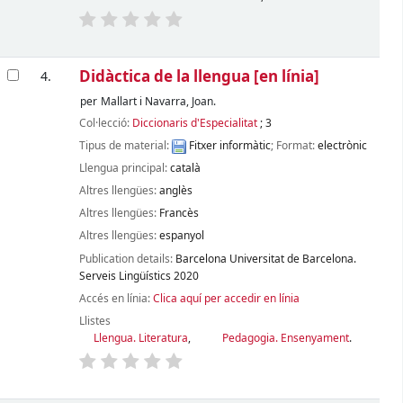
Didàctica de la llengua
[en línia]
4.
per
Mallart i Navarra, Joan.
Col·lecció:
Diccionaris d'Especialitat
; 3
Tipus de material:
Fitxer informàtic
; Format:
electrònic
Llengua principal:
català
Altres llengües:
anglès
Altres llengües:
Francès
Altres llengües:
espanyol
Publication details:
Barcelona
Universitat de Barcelona.
Serveis Lingüístics
2020
Accés en línia:
Clica aquí per accedir en línia
Llistes
Llengua. Literatura
,
Pedagogia. Ensenyament
.