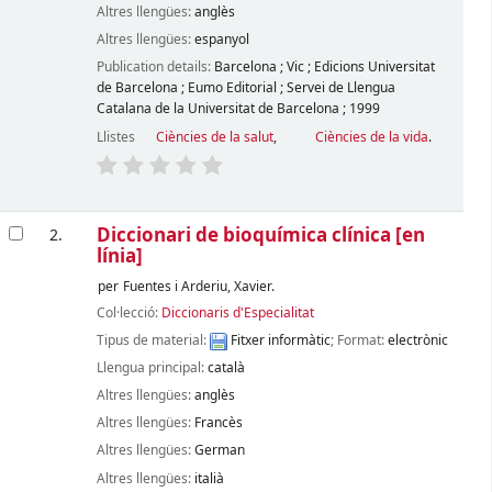
Altres llengües:
anglès
Altres llengües:
espanyol
Publication details:
Barcelona
;
Vic
;
Edicions Universitat
de Barcelona
;
Eumo Editorial
;
Servei de Llengua
Catalana de la Universitat de Barcelona
;
1999
Llistes
Ciències de la salut
,
Ciències de la vida
.
Diccionari de bioquímica clínica
[en
2.
línia]
per
Fuentes i Arderiu, Xavier.
Col·lecció:
Diccionaris d'Especialitat
Tipus de material:
Fitxer informàtic
; Format:
electrònic
Llengua principal:
català
Altres llengües:
anglès
Altres llengües:
Francès
Altres llengües:
German
Altres llengües:
italià