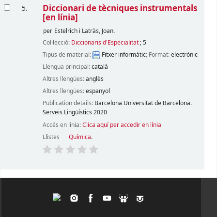
Diccionari de tècniques instrumentals
5.
[en línia]
per
Estelrich i Latràs, Joan.
Col·lecció:
Diccionaris d'Especialitat
; 5
Tipus de material:
Fitxer informàtic
; Format:
electrònic
Llengua principal:
català
Altres llengües:
anglès
Altres llengües:
espanyol
Publication details:
Barcelona
Universitat de Barcelona.
Serveis Lingüístics
2020
Accés en línia:
Clica aquí per accedir en línia
Llistes
Química
.
Pàgines
Twitter
Instagram
Facebook
Youtube
Slideshare
Tagpacker