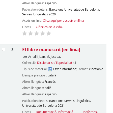
Altres llengües:
espanyol
Publication details:
Barcelona
Universitat de Barcelona.
Serveis Lingüístics
2020
Accés en línia:
Clica aquí per accedir en línia
Llistes
Ciències de la vida
.
El llibre manuscrit
[en línia]
3.
per
Arnall i Juan, M. Josepa.
Col·lecció:
Diccionaris d'Especialitat
; 4
Tipus de material:
Fitxer informàtic
; Format:
electrònic
Llengua principal:
català
Altres llengües:
Francès
Altres llengües:
italià
Altres llengües:
espanyol
Publication details:
Barcelona
Serveis Lingüístics.
Universitat de Barcelona
2021
Llistes
Documentació. Informació
,
Indústries
.