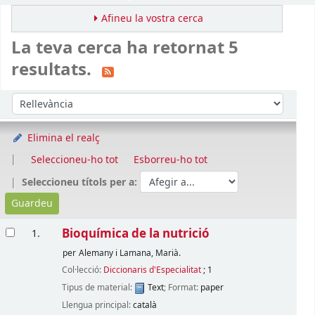
Afineu la vostra cerca
La teva cerca ha retornat 5
resultats.
Ordena
Ordeneu per:
Elimina el realç
Seleccioneu-ho tot
Esborreu-ho tot
Seleccioneu títols per a:
Resultats
Bioquímica de la nutrició
1.
per
Alemany i Lamana, Marià.
Col·lecció:
Diccionaris d'Especialitat
; 1
Tipus de material:
Text
; Format:
paper
Llengua principal:
català