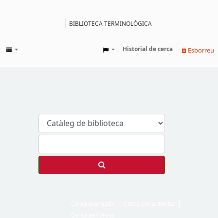
BIBLIOTECA TERMINOLÒGICA
Catàleg
Historial de cerca
Esborreu
Cerca avançada
Cerca per autoritat
Cerca per àrees