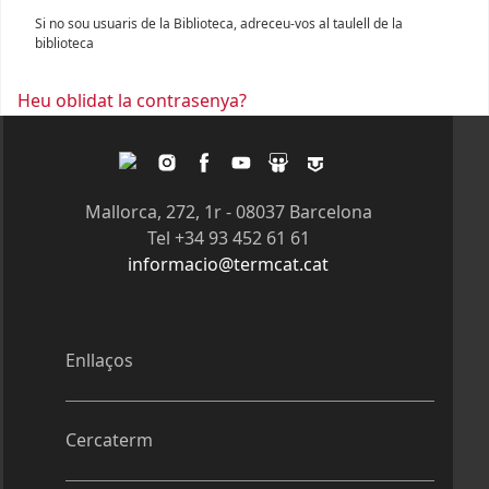
Si no sou usuaris de la Biblioteca, adreceu-vos al taulell de la
biblioteca
Heu oblidat la contrasenya?
Twitter
Instagram
Facebook
Youtube
Slideshare
Tagpacker
Mallorca, 272, 1r - 08037 Barcelona
Tel +34 93 452 61 61
informacio@termcat.cat
Enllaços
Cercaterm