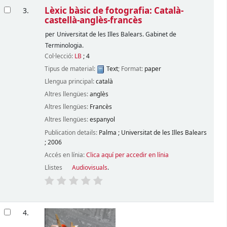
Lèxic bàsic de fotografia: Català-
3.
castellà-anglès-francès
per
Universitat de les Illes Balears. Gabinet de
Terminologia.
Col·lecció:
LB
; 4
Tipus de material:
Text
; Format:
paper
Llengua principal:
català
Altres llengües:
anglès
Altres llengües:
Francès
Altres llengües:
espanyol
Publication details:
Palma
;
Universitat de les Illes Balears
;
2006
Accés en línia:
Clica aquí per accedir en línia
Llistes
Audiovisuals
.
4.