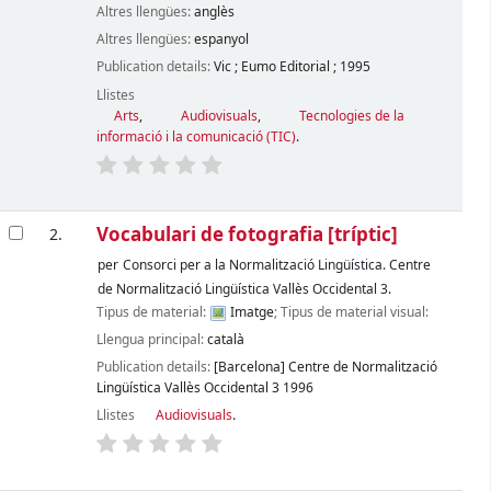
Altres llengües:
anglès
Altres llengües:
espanyol
Publication details:
Vic
;
Eumo Editorial
;
1995
Llistes
Arts
,
Audiovisuals
,
Tecnologies de la
informació i la comunicació (TIC)
.
Vocabulari de fotografia
[tríptic]
2.
per
Consorci per a la Normalització Lingüística. Centre
de Normalització Lingüística Vallès Occidental 3.
Tipus de material:
Imatge
; Tipus de material visual:
Llengua principal:
català
Publication details:
[Barcelona]
Centre de Normalització
Lingüística Vallès Occidental 3
1996
Llistes
Audiovisuals
.