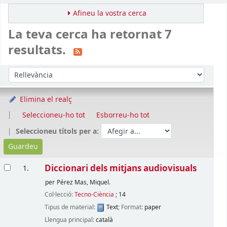
Afineu la vostra cerca
La teva cerca ha retornat 7
resultats.
Ordena
Ordeneu per:
Elimina el realç
Seleccioneu-ho tot
Esborreu-ho tot
Seleccioneu títols per a:
Resultats
Diccionari dels mitjans audiovisuals
1.
per
Pérez Mas, Miquel.
Col·lecció:
Tecno-Ciència
; 14
Tipus de material:
Text
; Format:
paper
Llengua principal:
català