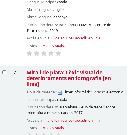
Llengua principal:
català
Altres llengües:
anglès
Altres llengües:
espanyol
Publication details:
Barcelona
TERMCAT, Centre de
Terminologia
2019
Accés en línia:
Clica aquí per accedir en línia
Llistes
Audiovisuals
.
Mirall de plata: Lèxic visual de
7.
deterioraments en fotografia
[en
línia]
Tipus de material:
Fitxer informàtic
; Format:
electrònic
Llengua principal:
català
Publication details:
[Barcelona]
Grup de treball sobre
fotografia a museus i arxius
2017
Accés en línia:
Clica aquí per accedir en línia
Llistes
Audiovisuals
.