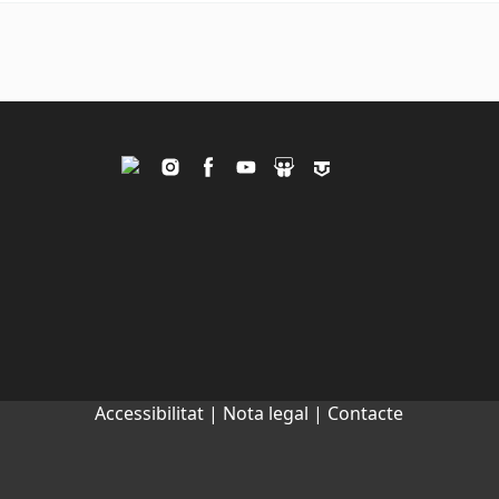
Twitter
Instagram
Facebook
Youtube
Slideshare
Tagpacker
Accessibilitat |
Nota legal |
Contacte