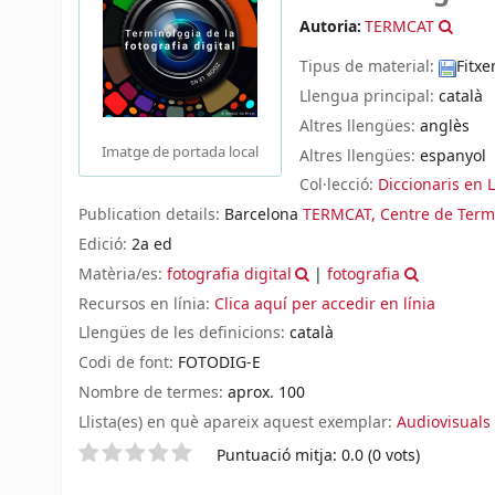
Autoria:
TERMCAT
Tipus de material:
Fitxe
Llengua principal:
català
Altres llengües:
anglès
Imatge de portada local
Altres llengües:
espanyol
Col·lecció:
Diccionaris en L
Publication details:
Barcelona
TERMCAT, Centre de Term
Edició:
2a ed
Matèria/es:
fotografia digital
|
fotografia
Recursos en línia:
Clica aquí per accedir en línia
Llengües de les definicions:
català
Codi de font:
FOTODIG-E
Nombre de termes:
aprox. 100
Llista(es) en què apareix aquest exemplar:
Audiovisuals
Valoració
Puntuació mitja: 0.0 (0 vots)