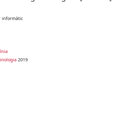
r informàtic
ínia
inologia
2019