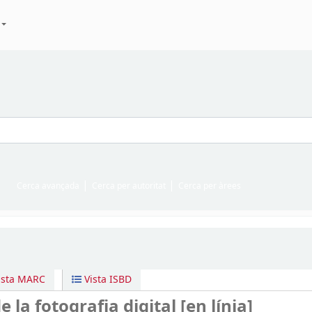
Cerca avançada
Cerca per autoritat
Cerca per àrees
ista MARC
Vista ISBD
 la fotografia digital
[en línia]