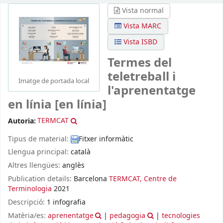
Vista normal
Vista MARC
Vista ISBD
Termes del
teletreball i
Imatge de portada local
l'aprenentatge
en línia
[en línia]
Autoria:
TERMCAT
Tipus de material:
Fitxer informàtic
Llengua principal:
català
Altres llengües:
anglès
Publication details:
Barcelona
TERMCAT, Centre de
Terminologia
2021
Descripció:
1 infografia
Matèria/es:
aprenentatge
|
pedagogia
|
tecnologies