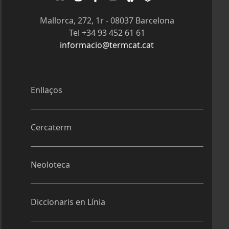
Twitter
Instagram
Facebook
Youtube
Slideshare
Tagpacker
Mallorca, 272, 1r - 08037 Barcelona
Tel +34 93 452 61 61
informacio@termcat.cat
Enllaços
Cercaterm
Neoloteca
Diccionaris en Línia