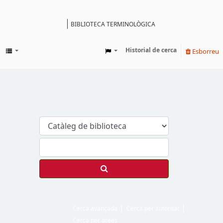
BIBLIOTECA TERMINOLÒGICA
Catàleg
Historial de cerca
Esborreu
Cerca avançada
Cerca per autoritat
Cerca per àrees