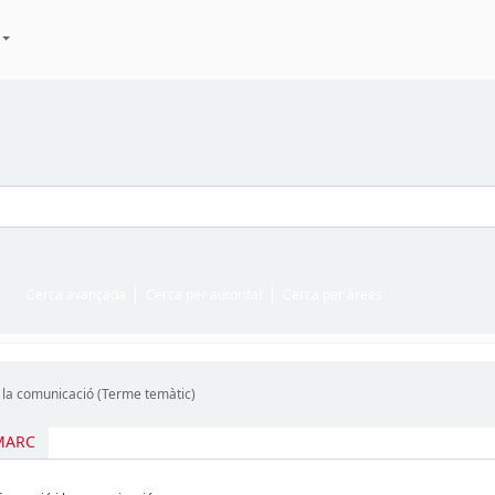
Cerca avançada
Cerca per autoritat
Cerca per àrees
i la comunicació (Terme temàtic)
 MARC