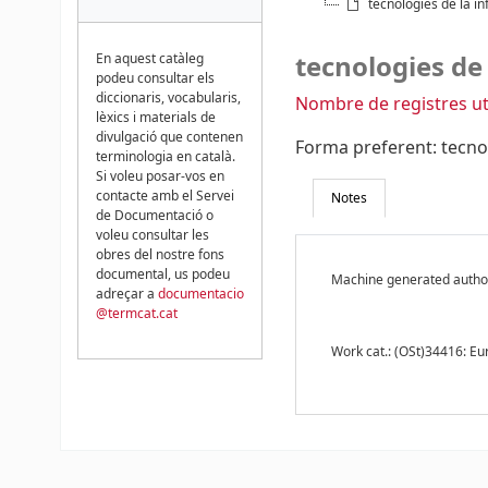
tecnologies de la i
tecnologies de
En aquest catàleg
podeu consultar els
diccionaris, vocabularis,
Nombre de registres uti
lèxics i materials de
divulgació que contenen
Forma preferent:
tecno
terminologia en català.
Si voleu posar-vos en
contacte amb el Servei
Notes
de Documentació o
voleu consultar les
obres del nostre fons
documental, us podeu
Machine generated author
adreçar a
documentacio
@termcat.cat
Work cat.: (OSt)34416: E