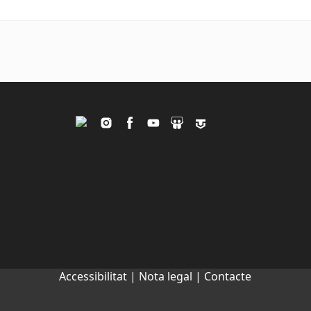
Twitter
Instagram
Facebook
Youtube
Slideshare
Tagpacker
Accessibilitat |
Nota legal |
Contacte