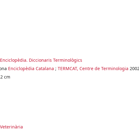
'Enciclopèdia. Diccionaris Terminològics
ona
Enciclopèdia Catalana
;
TERMCAT, Centre de Terminologia
200
22 cm
Veterinària