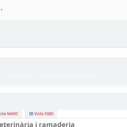
Cerca avançada
Cerca per autoritat
Cerca per àrees
ista MARC
Vista ISBD
veterinària i ramaderia