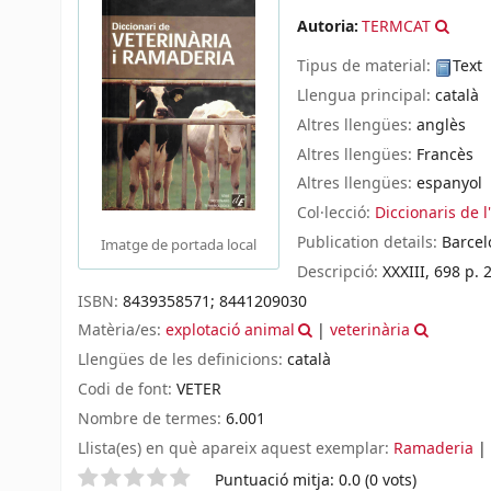
Autoria:
TERMCAT
Tipus de material:
Text
Llengua principal:
català
Altres llengües:
anglès
Altres llengües:
Francès
Altres llengües:
espanyol
Col·lecció:
Diccionaris de l
Publication details:
Barcel
Imatge de portada local
Descripció:
XXXIII, 698 p. 
ISBN:
8439358571;
8441209030
Matèria/es:
explotació animal
|
veterinària
Llengües de les definicions:
català
Codi de font:
VETER
Nombre de termes:
6.001
Llista(es) en què apareix aquest exemplar:
Ramaderia
|
Valoració
Puntuació mitja: 0.0 (0 vots)