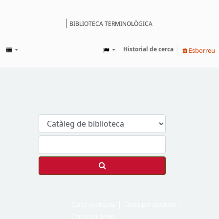
BIBLIOTECA TERMINOLÒGICA
Catàleg
Historial de cerca
Esborreu
Cerca avançada
Cerca per autoritat
Cerca per àrees