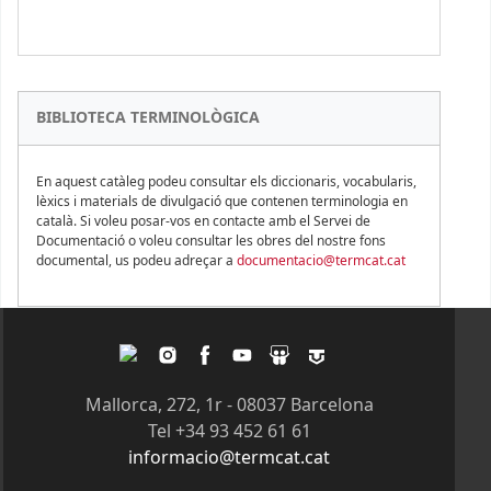
BIBLIOTECA TERMINOLÒGICA
En aquest catàleg podeu consultar els diccionaris, vocabularis,
lèxics i materials de divulgació que contenen terminologia en
català. Si voleu posar-vos en contacte amb el Servei de
Documentació o voleu consultar les obres del nostre fons
documental, us podeu adreçar a
documentacio@termcat.cat
Twitter
Instagram
Facebook
Youtube
Slideshare
Tagpacker
Mallorca, 272, 1r - 08037 Barcelona
Tel +34 93 452 61 61
informacio@termcat.cat