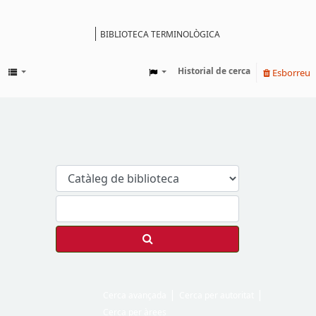
BIBLIOTECA TERMINOLÒGICA
Catàleg
Historial de cerca
Esborreu
Cerca avançada
Cerca per autoritat
Cerca per àrees