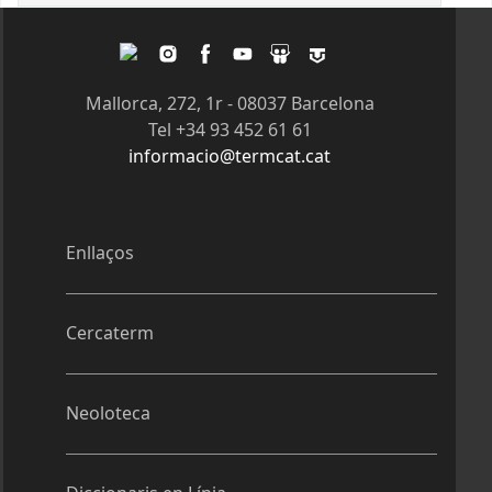
Twitter
Instagram
Facebook
Youtube
Slideshare
Tagpacker
Mallorca, 272, 1r - 08037 Barcelona
Tel +34 93 452 61 61
informacio@termcat.cat
Enllaços
Cercaterm
Neoloteca