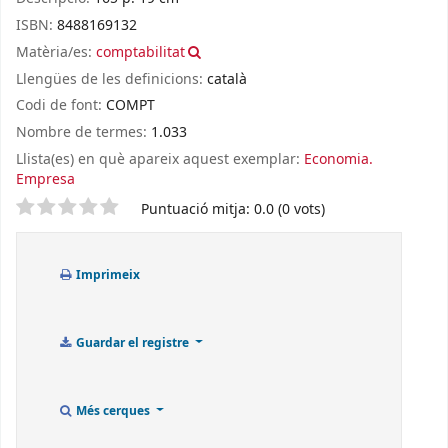
ISBN:
8488169132
Matèria/es:
comptabilitat
Llengües de les definicions:
català
Codi de font:
COMPT
Nombre de termes:
1.033
Llista(es) en què apareix aquest exemplar:
Economia.
Empresa
Valoració
Puntuació mitja: 0.0 (0 vots)
Imprimeix
Guardar el registre
Més cerques