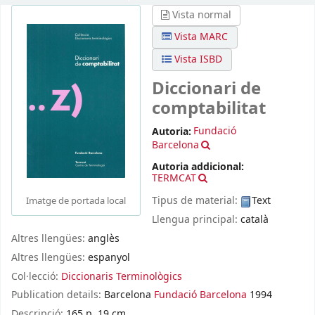
Vista normal
Vista MARC
Vista ISBD
Diccionari de
comptabilitat
Autoria:
Fundació
Barcelona
Autoria addicional:
TERMCAT
Tipus de material:
Text
Imatge de portada local
Llengua principal:
català
Altres llengües:
anglès
Altres llengües:
espanyol
Col·lecció:
Diccionaris Terminològics
Publication details:
Barcelona
Fundació Barcelona
1994
Descripció:
165 p. 19 cm