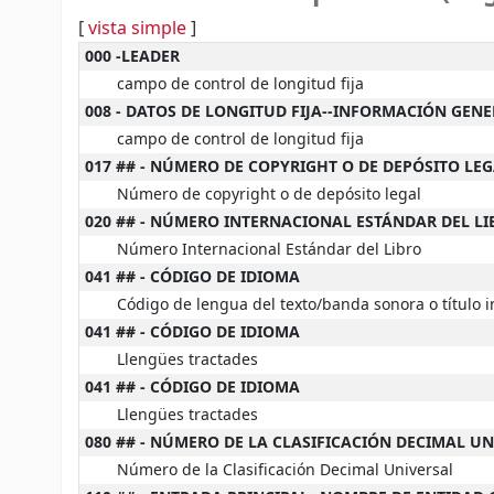
[
vista simple
]
MARC details
000 -LEADER
campo de control de longitud fija
008 - DATOS DE LONGITUD FIJA--INFORMACIÓN GEN
campo de control de longitud fija
017 ## - NÚMERO DE COPYRIGHT O DE DEPÓSITO LE
Número de copyright o de depósito legal
020 ## - NÚMERO INTERNACIONAL ESTÁNDAR DEL LI
Número Internacional Estándar del Libro
041 ## - CÓDIGO DE IDIOMA
Código de lengua del texto/banda sonora o título
041 ## - CÓDIGO DE IDIOMA
Llengües tractades
041 ## - CÓDIGO DE IDIOMA
Llengües tractades
080 ## - NÚMERO DE LA CLASIFICACIÓN DECIMAL U
Número de la Clasificación Decimal Universal