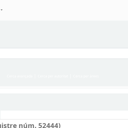
Cerca avançada
Cerca per autoritat
Cerca per àrees
gistre núm. 52444)