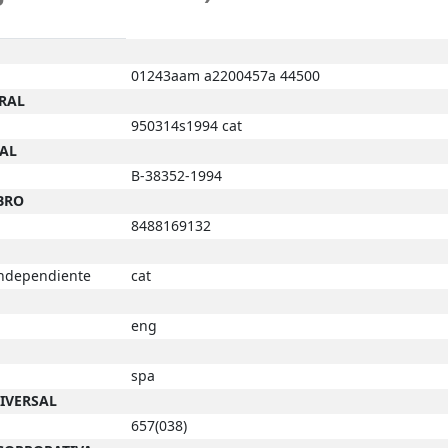
01243aam a2200457a 44500
ERAL
950314s1994 cat
GAL
B-38352-1994
BRO
8488169132
 independiente
cat
eng
spa
NIVERSAL
657(038)