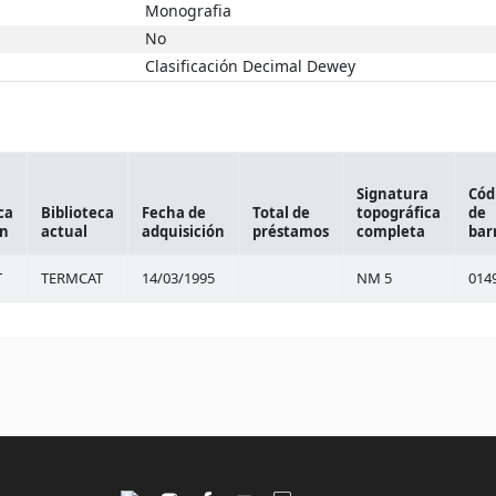
Monografia
No
Clasificación Decimal Dewey
Signatura
Cód
ca
Biblioteca
Fecha de
Total de
topográfica
de
en
actual
adquisición
préstamos
completa
bar
T
TERMCAT
14/03/1995
NM 5
014