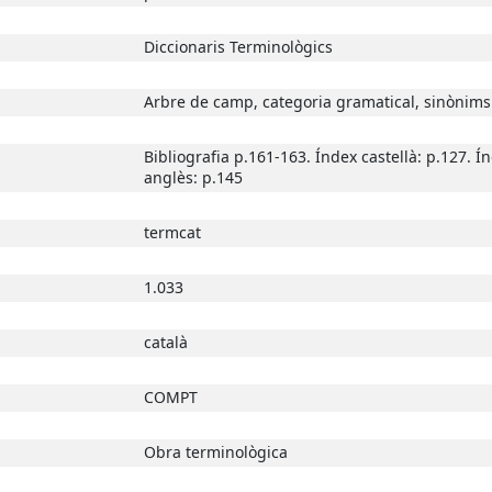
Diccionaris Terminològics
Arbre de camp, categoria gramatical, sinònims
Bibliografia p.161-163. Índex castellà: p.127. Í
anglès: p.145
termcat
1.033
català
COMPT
Obra terminològica