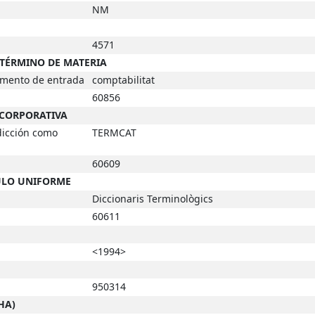
NM
4571
-TÉRMINO DE MATERIA
emento de entrada
comptabilitat
60856
 CORPORATIVA
dicción como
TERMCAT
60609
TULO UNIFORME
Diccionaris Terminològics
60611
<1994>
950314
HA)