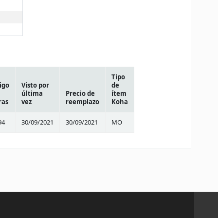
Tipo
igo
Visto por
de
última
Precio de
ítem
ras
vez
reemplazo
Koha
94
30/09/2021
30/09/2021
MO