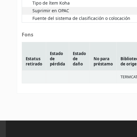
Tipo de ítem Koha
Suprimir en OPAC
Fuente del sistema de clasificación o colocación
Fons
Estado
Estado
Estatus
de
de
No para
Bibliote
retirado
pérdida
daño
préstamo
de orig
TERMCA