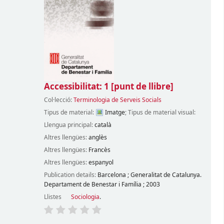
Accessibilitat: 1
[punt de llibre]
Col·lecció:
Terminologia de Serveis Socials
Tipus de material:
Imatge
; Tipus de material visual:
Llengua principal:
català
Altres llengües:
anglès
Altres llengües:
Francès
Altres llengües:
espanyol
Publication details:
Barcelona
;
Generalitat de Catalunya.
Departament de Benestar i Família
;
2003
Llistes
Sociologia
.