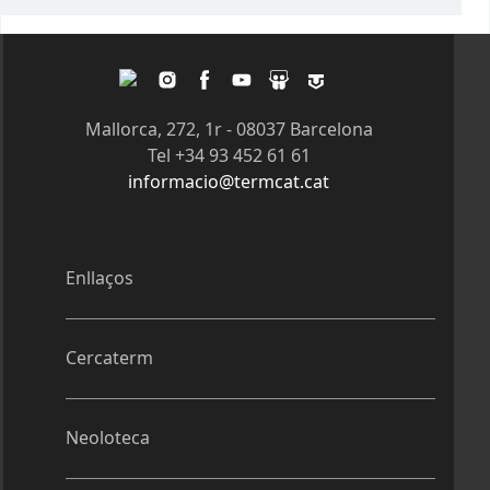
Pàgines
Twitter
Instagram
Facebook
Youtube
Slideshare
Tagpacker
Mallorca, 272, 1r - 08037 Barcelona
Tel +34 93 452 61 61
informacio@termcat.cat
Enllaços
Cercaterm
Neoloteca