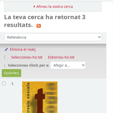
Afineu la vostra cerca
La teva cerca ha retornat 3
resultats.
Ordena
Ordeneu per:
Elimina el realç
Seleccioneu-ho tot
Esborreu-ho tot
Seleccioneu títols per a:
Resultats
1.