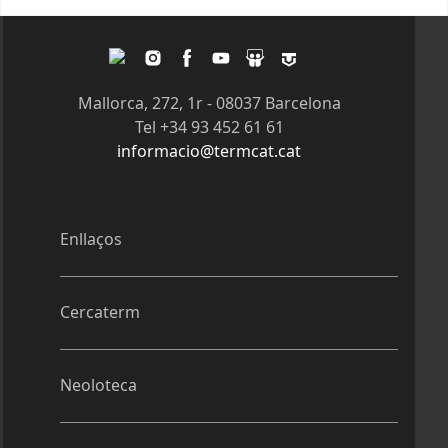
Pàgines
Twitter
Instagram
Facebook
Youtube
Slideshare
Tagpacker
Mallorca, 272, 1r - 08037 Barcelona
Tel +34 93 452 61 61
informacio@termcat.cat
Enllaços
Cercaterm
Neoloteca