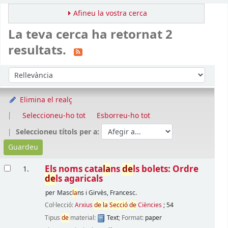
Afineu la vostra cerca
La teva cerca ha retornat 2
resultats.
Ordena
Ordeneu per:
Elimina el realç
Seleccioneu-ho tot
Esborreu-ho tot
Seleccioneu títols per a:
Resultats
Els noms cata
la
ns
de
ls bolets: Ordre
1.
de
ls agaricals
per
Masc
la
ns i Girvès, Francesc.
Col·lecció:
Arxius
de
la
Secció
de
Ciències
; 54
Tipus
de
material:
Text
; Format:
paper