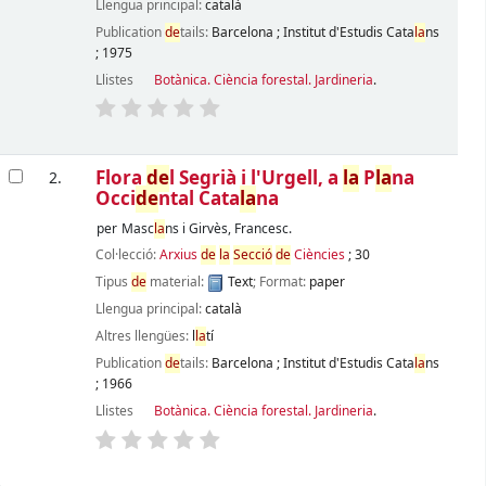
Llengua principal:
català
Publication
de
tails:
Barcelona
;
Institut d'Estudis Cata
la
ns
;
1975
Llistes
Botànica. Ciència forestal. Jardineria
.
Flora
de
l Segrià i l'Urgell, a
la
P
la
na
2.
Occi
de
ntal Cata
la
na
per
Masc
la
ns i Girvès, Francesc.
Col·lecció:
Arxius
de
la
Secció
de
Ciències
; 30
Tipus
de
material:
Text
; Format:
paper
Llengua principal:
català
Altres llengües:
l
la
tí
Publication
de
tails:
Barcelona
;
Institut d'Estudis Cata
la
ns
;
1966
Llistes
Botànica. Ciència forestal. Jardineria
.