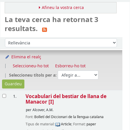
Afineu la vostra cerca
La teva cerca ha retornat 3
resultats.
Ordena
Ordeneu per:
Elimina el realç
Seleccioneu-ho tot
Esborreu-ho tot
Seleccioneu títols per a:
Resultats
Vocabulari del bestiar de llana de
1.
Manacor [I]
per
Alcover, A.M.
Font:
Bolletí del Diccionari de la llengua catalana
Tipus de material:
Article
; Format:
paper