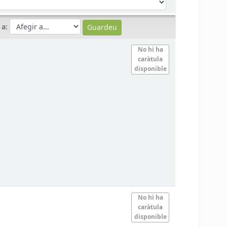
 a:
No hi ha
caràtula
disponible
No hi ha
caràtula
disponible