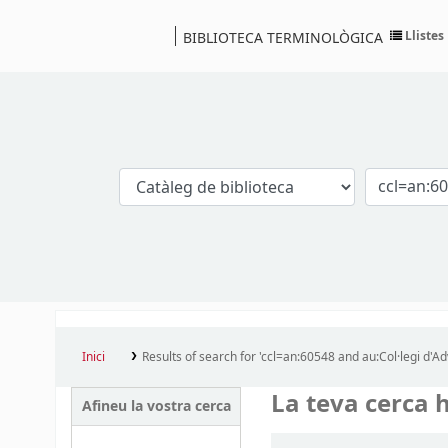
Llistes
BIBLIOTECA TERMINOLÒGICA
Catàleg
Inici
Results of search for 'ccl=an:60548 and au:Col·legi d'A
La teva cerca h
Afineu la vostra cerca
Ordena