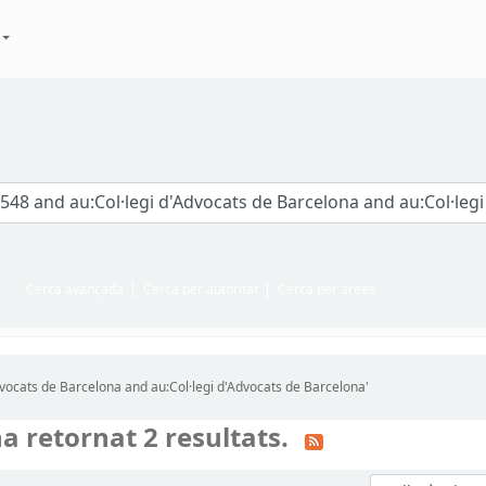
Cerca avançada
Cerca per autoritat
Cerca per àrees
dvocats de Barcelona and au:Col·legi d'Advocats de Barcelona'
a retornat 2 resultats.
Ordeneu per: