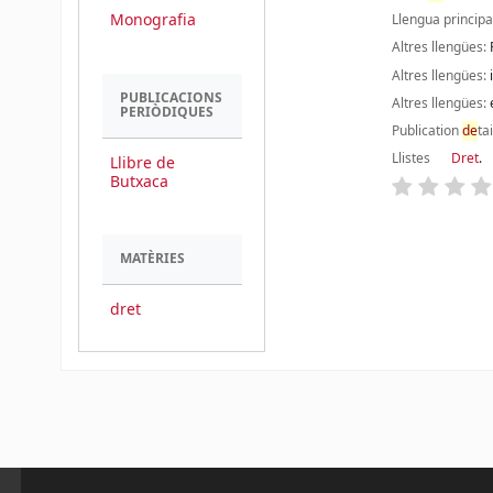
Monografia
Llengua principa
Altres llengües:
Altres llengües:
PUBLICACIONS
Altres llengües:
PERIÒDIQUES
Publication
de
ta
Llistes
Dret
.
Llibre de
Butxaca
Pàgines
MATÈRIES
dret