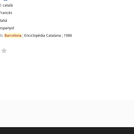
l:
català
Francès
italià
espanyol
ils:
Barcelona
;
Enciclopèdia Catalana
;
1986