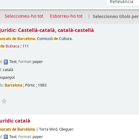
Seleccioneu-ho tot
Esborreu-ho tot
Seleccioneu títols per
urídic: Castellà-català, català-castellà
dvocats
de
Barcelona
. Comissió
de
Cultura.
e
de
Butxaca
; 111
l:
Text
; Format:
paper
l:
català
espanyol
ils:
Barcelona
;
Pòrtic
;
1983
urídic català
dvocats
de
Barcelona
|
Torra Miró, Oleguer.
l:
Text
; Format:
paper