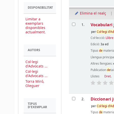
DISPONIBILITAT
Elimina el realç
Limitar a
Resultats
exemplars
Vocabulari j
1.
disponibles
actualment.
per
Col·legi
d'A
Col·lecció:
Llibr
Edició:
3a ed
AUTORS
Tipus
de
materia
Llengua principa
Col·legi
Altres llengües:
d'Advocats ...
Publication
de
ta
Col·legi
d'Advocats ...
Llistes
Dret
.
Torra Miró,
Oleguer
Diccionari j
2.
TIPUS
per
Col·legi
d'A
D'EXEMPLAR
Tipus
de
materia