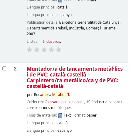
Llengua principal:
català
Llengua principal:
espanyol
Publication details:
Barcelona
Generalitat de Catalunya.
Departament de Treball, Indústria, Comerç i Turisme
2003
Llistes
Indústries
.
Muntador/a de tancaments metàl·lics
2.
i de PVC: català-castellà =
Carpintero/ra metálico/ca y de PVC:
castellà-català
per
Roca
mo
ra
Mirabet,
T.
Col·lecció:
Glossaris ocupacionals
; 19. Indústria pesant i
construccions metàl·liques
Tipus de material:
Text
; Format:
paper
Llengua principal:
català
Llengua principal:
espanyol