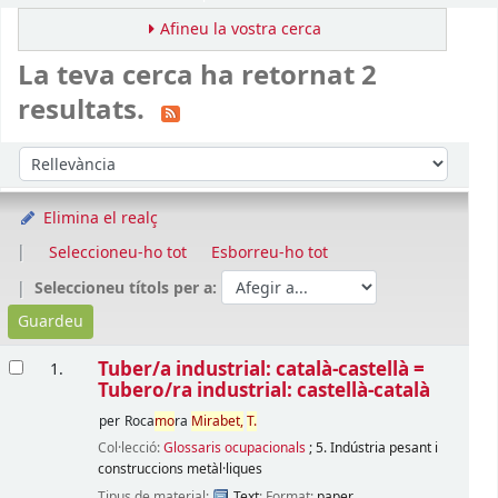
Afineu la vostra cerca
La teva cerca ha retornat 2
resultats.
Ordena
Ordeneu per:
Elimina el realç
Seleccioneu-ho tot
Esborreu-ho tot
Seleccioneu títols per a:
Resultats
Tuber/a industrial: català-castellà =
1.
Tubero/ra industrial: castellà-català
per
Roca
mo
ra
Mirabet,
T.
Col·lecció:
Glossaris ocupacionals
; 5. Indústria pesant i
construccions metàl·liques
Tipus de material:
Text
; Format:
paper