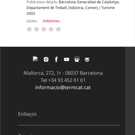
Publication details:
Barcelona
Generalitat de Catalunya.
Departament de Treball, Indústria, Comerç i Turisme
2003
Llistes
Indústries
.
Pàgines
Twitter
Instagram
Facebook
Youtube
Slideshare
Tagpacker
Mallorca, 272, 1r - 08037 Barcelona
Tel +34 93 452 61 61
informacio@termcat.cat
Enllaços