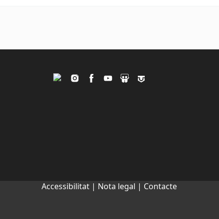
Twitter
Instagram
Facebook
Youtube
Slideshare
Tagpacker
Accessibilitat |
Nota legal |
Contacte