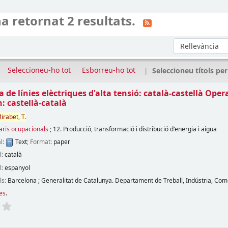
a retornat 2 resultats.
Ordeneu per:
Seleccioneu-ho tot
Esborreu-ho tot
Seleccioneu títols per
 de línies elèctriques d'alta tensió: català-castellà Opera
n: castellà-català
irabet,
T.
aris ocupacionals
; 12. Producció, transformació i distribució d'energia i aigua
l:
Text
; Format:
paper
l:
català
l:
espanyol
ls:
Barcelona
;
Generalitat de Catalunya. Departament de Treball, Indústria, Com
es
.