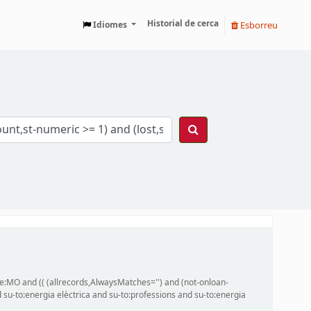
Historial de cerca
Esborreu
Idiomes
ype:MO and (( (allrecords,AlwaysMatches='') and (not-onloan-
 su-to:energia elèctrica and su-to:professions and su-to:energia