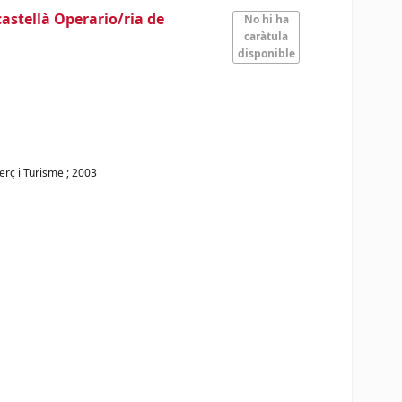
castellà Operario/ria de
No hi ha
caràtula
disponible
erç i Turisme
;
2003