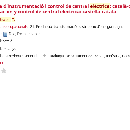
a d'instrumentació i control de central
elèctrica
: català-
ción y control de central eléctrica: castellà-català
irabet,
T.
aris ocupacionals
; 21. Producció, transformació i distribució d'energia i aigua
l:
Text
; Format:
paper
l:
català
l:
espanyol
ls:
Barcelona
;
Generalitat de Catalunya. Departament de Treball, Indústria, Com
es
.