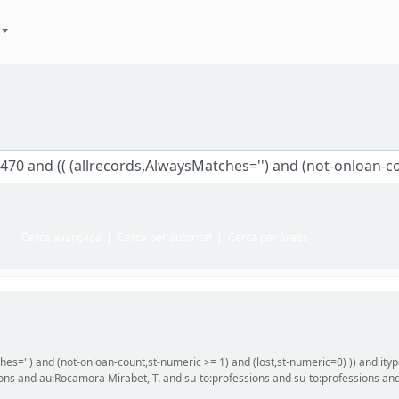
Cerca avançada
Cerca per autoritat
Cerca per àrees
hes='') and (not-onloan-count,st-numeric >= 1) and (lost,st-numeric=0) )) and it
ions and au:Rocamora Mirabet, T. and su-to:professions and su-to:professions and