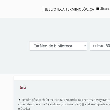
Llistes
BIBLIOTECA TERMINOLÒGICA
Catàleg
Inici
Results of search for 'ccl=an:60470 and (( (allrecords,AlwaysMatc
count,st-numeric >= 1) and (lost,st-numeric=0) )) and su-to:profess
elèctrica'