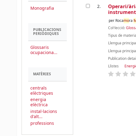
Operari/àri
2.
Monografia
instrumenta
per
Roca
mo
ra
M
Col·lecció:
Gloss
PUBLICACIONS
PERIÒDIQUES
Tipus de materia
Llengua principa
Glossaris
Llengua principa
ocupaciona...
Publication detai
Llistes
Energi
MATÈRIES
centrals
elèctriques
Pàgines
energia
elèctrica
instal·lacions
d'alt...
professions