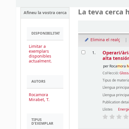
La teva cerca h
Afineu la vostra cerca
Ordena
DISPONIBILITAT
Elimina el realç
Limitar a
Resultats
exemplars
Operari/ària
1.
disponibles
alta tensió
actualment.
per
Roca
mo
ra
M
Col·lecció:
Gloss
Tipus de materia
AUTORS
Llengua principa
Rocamora
Llengua principa
Mirabet, T.
Publication detai
Llistes
Energi
TIPUS
D'EXEMPLAR