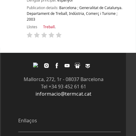
Llengua principal:
espanyol
Publication details:
Barcelona
;
Generalitat de Catalunya.
Departament de Treball, Indústria, Comerç i Turisme
;
2003
Llistes
Treball
.
Pàgines
Twitter
Instagram
Facebook
Youtube
Slideshare
Tagpacker
Mallorca, 272, 1r - 08037 Barcelona
Tel +34 93 452 61 61
informacio@termcat.cat
Enllaços