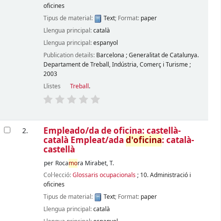
oficines
Tipus de material:
Text
; Format:
paper
Llengua principal:
català
Llengua principal:
espanyol
Publication details:
Barcelona
;
Generalitat de Catalunya.
Departament de Treball, Indústria, Comerç i Turisme
;
2003
Llistes
Treball
.
Empleado/da de oficina: castellà-
2.
català Empleat/ada
d'oficina
: català-
castellà
per
Roca
mo
ra Mirabet, T.
Col·lecció:
Glossaris ocupacionals
; 10. Administració i
oficines
Tipus de material:
Text
; Format:
paper
Llengua principal:
català