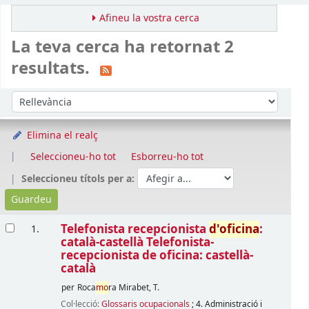
Afineu la vostra cerca
La teva cerca ha retornat 2
resultats.
Ordena
Ordeneu per:
Elimina el realç
Seleccioneu-ho tot
Esborreu-ho tot
Seleccioneu títols per a:
Resultats
Telefonista recepcionista
d'oficina
:
1.
català-castellà Telefonista-
recepcionista de oficina: castellà-
català
per
Roca
mo
ra Mirabet, T.
Col·lecció:
Glossaris ocupacionals
; 4. Administració i