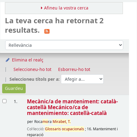
Afineu la vostra cerca
La teva cerca ha retornat 2
resultats.
Ordena
Ordeneu per:
Elimina el realç
Seleccioneu-ho tot
Esborreu-ho tot
Seleccioneu títols per a:
Resultats
Mecànic/a de manteniment: català-
1.
castellà Mecánico/ca de
mantenimiento: castellà-català
per
Roca
mo
ra
Mirabet,
T.
Col·lecció:
Glossaris
ocupacionals
; 16. Manteniment i
reparació