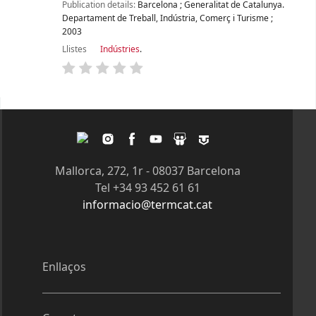
Publication details:
Barcelona
;
Generalitat de Catalunya.
Departament de Treball, Indústria, Comerç i Turisme
;
2003
Llistes
Indústries
.
Pàgines
Twitter
Instagram
Facebook
Youtube
Slideshare
Tagpacker
Mallorca, 272, 1r - 08037 Barcelona
Tel +34 93 452 61 61
informacio@termcat.cat
Enllaços