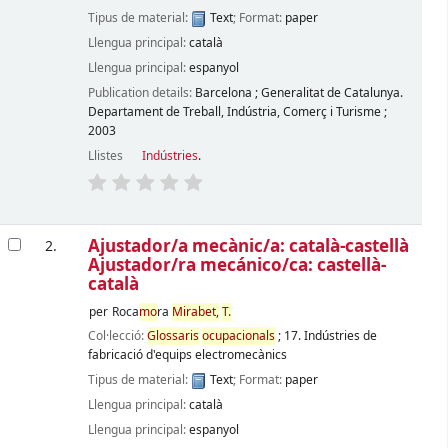
Tipus de material:
Text
; Format:
paper
Llengua principal:
català
Llengua principal:
espanyol
Publication details:
Barcelona
;
Generalitat de Catalunya.
Departament de Treball, Indústria, Comerç i Turisme
;
2003
Llistes
Indústries
.
Ajustador/a mecànic/a: català-castellà
2.
Ajustador/ra mecánico/ca: castellà-
català
per
Roca
mo
ra
Mirabet,
T.
Col·lecció:
Glossaris
ocupacionals
; 17. Indústries de
fabricació d'equips electromecànics
Tipus de material:
Text
; Format:
paper
Llengua principal:
català
Llengua principal:
espanyol