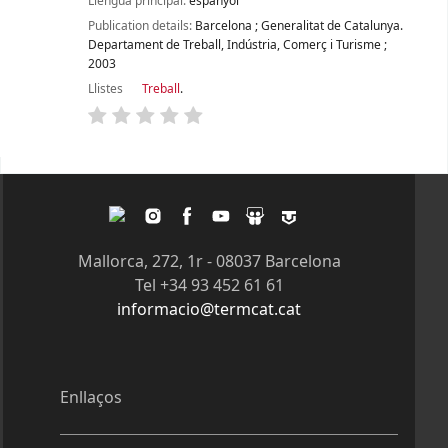
Llengua principal:
espanyol
Publication details:
Barcelona
;
Generalitat de Catalunya.
Departament de Treball, Indústria, Comerç i Turisme
;
2003
Llistes
Treball
.
Pàgines
Twitter
Instagram
Facebook
Youtube
Slideshare
Tagpacker
Mallorca, 272, 1r - 08037 Barcelona
Tel +34 93 452 61 61
informacio@termcat.cat
Enllaços