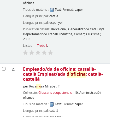
oficines
Tipus de material:
Text
; Format:
paper
Llengua principal:
català
Llengua principal:
espanyol
Publication details:
Barcelona
;
Generalitat de Catalunya.
Departament de Treball, Indústria, Comerç i Turisme
;
2003
Llistes
Treball
.
Empleado/da de oficina: castellà-
2.
català Empleat/ada
d'oficina
: català-
castellà
per
Roca
mo
ra Mirabet, T.
Col·lecció:
Glossaris ocupacionals
; 10. Administració i
oficines
Tipus de material:
Text
; Format:
paper
Llengua principal:
català