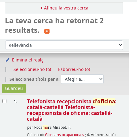
Afineu la vostra cerca
La teva cerca ha retornat 2
resultats.
Ordena
Ordeneu per:
Elimina el realç
Seleccioneu-ho tot
Esborreu-ho tot
Seleccioneu títols per a:
Resultats
Telefonista recepcionista
d'oficina
:
1.
català-castellà Telefonista-
recepcionista de oficina: castellà-
català
per
Roca
mo
ra Mirabet, T.
Col·lecció:
Glossaris ocupacionals
; 4. Administració i