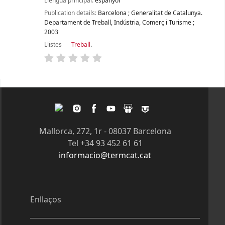
Llengua principal:
espanyol
Publication details:
Barcelona
;
Generalitat de Catalunya.
Departament de Treball, Indústria, Comerç i Turisme
;
2003
Llistes
Treball
.
Pàgines
Twitter
Instagram
Facebook
Youtube
Slideshare
Tagpacker
Mallorca, 272, 1r - 08037 Barcelona
Tel +34 93 452 61 61
informacio@termcat.cat
Enllaços