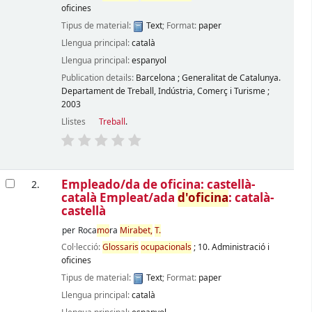
oficines
Tipus de material:
Text
; Format:
paper
Llengua principal:
català
Llengua principal:
espanyol
Publication details:
Barcelona
;
Generalitat de Catalunya.
Departament de Treball, Indústria, Comerç i Turisme
;
2003
Llistes
Treball
.
Empleado/da de oficina: castellà-
2.
català Empleat/ada
d'oficina
: català-
castellà
per
Roca
mo
ra
Mirabet,
T.
Col·lecció:
Glossaris
ocupacionals
; 10. Administració i
oficines
Tipus de material:
Text
; Format:
paper
Llengua principal:
català