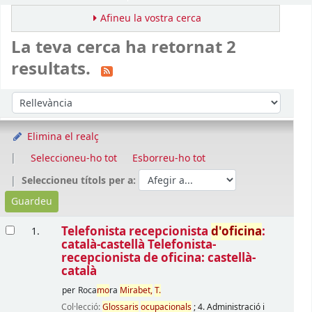
Afineu la vostra cerca
La teva cerca ha retornat 2
resultats.
Ordena
Ordeneu per:
Elimina el realç
Seleccioneu-ho tot
Esborreu-ho tot
Seleccioneu títols per a:
Resultats
Telefonista recepcionista
d'oficina
:
1.
català-castellà Telefonista-
recepcionista de oficina: castellà-
català
per
Roca
mo
ra
Mirabet,
T.
Col·lecció:
Glossaris
ocupacionals
; 4. Administració i