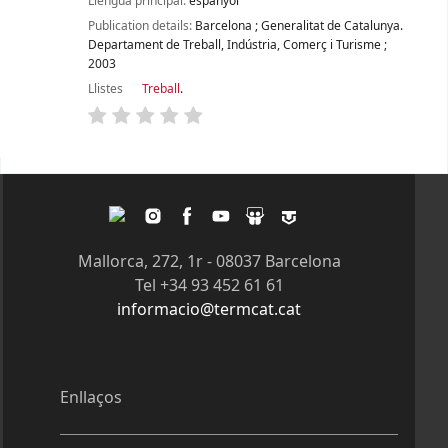
Llengua principal:
espanyol
Publication details:
Barcelona
;
Generalitat de Catalunya.
Departament de Treball, Indústria, Comerç i Turisme
;
2003
Llistes
Treball
.
Pàgines
Twitter
Instagram
Facebook
Youtube
Slideshare
Tagpacker
Mallorca, 272, 1r - 08037 Barcelona
Tel +34 93 452 61 61
informacio@termcat.cat
Enllaços