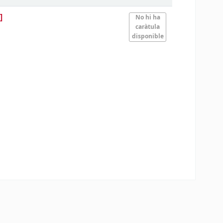
]
No hi ha
caràtula
disponible