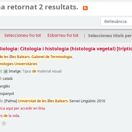
a retornat 2 resultats.
Ordeneu per:
Seleccioneu-ho tot
Esborreu-ho tot
Seleccioneu títols per
iologia: Citologia i histologia (histologia vegetal)
[trípti
de
les
Il
les
Balears.
Gabinet
de
Terminologia
.
nologies
Universitàries
l:
Imatge
; Tipus
de
material visual:
l:
català
anglès
espanyol
ils:
[Palma]
Universitat
de
les
Il
les
Balears.
Servei Lingüístic
2010
lica aquí per accedir en línia
es
de
la vida
.