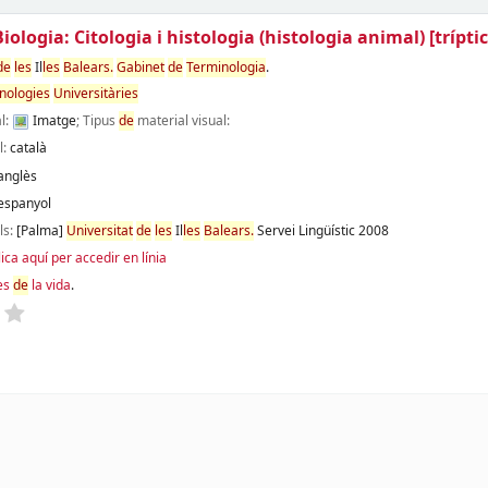
iologia: Citologia i histologia (histologia animal)
[tríptic
de
les
Il
les
Balears.
Gabinet
de
Terminologia
.
nologies
Universitàries
l:
Imatge
; Tipus
de
material visual:
l:
català
anglès
espanyol
ils:
[Palma]
Universitat
de
les
Il
les
Balears.
Servei Lingüístic
2008
lica aquí per accedir en línia
es
de
la vida
.