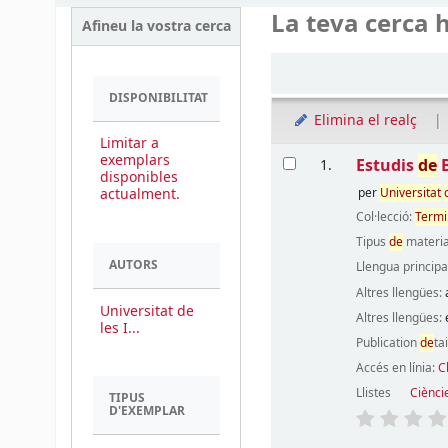
La teva cerca h
Afineu la vostra cerca
Ordena
DISPONIBILITAT
Elimina el realç
Limitar a
Resultats
exemplars
Estudis
de
B
1.
disponibles
actualment.
per
Universitat
Col·lecció:
Termi
Tipus
de
materia
AUTORS
Llengua principa
Altres llengües:
Universitat de
Altres llengües:
les I...
Publication
de
ta
Accés en línia:
C
Llistes
Ciènci
TIPUS
D'EXEMPLAR