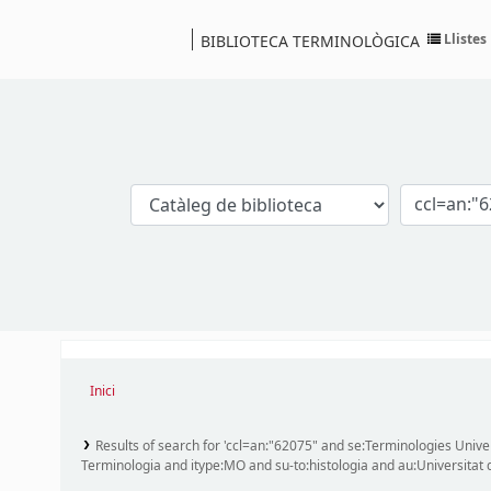
Llistes
BIBLIOTECA TERMINOLÒGICA
Catàleg
Inici
Results of search for 'ccl=an:"62075" and se:Terminologies Univer
Terminologia and itype:MO and su-to:histologia and au:Universitat 