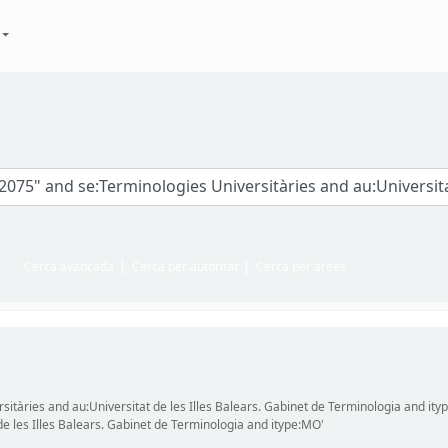
Cerca avançada
Cerca per autoritat
Cerca per àrees
sitàries and au:Universitat de les Illes Balears. Gabinet de Terminologia and ity
de les Illes Balears. Gabinet de Terminologia and itype:MO'