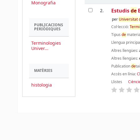
Monografia
Estudis
de
B
2.
per
Universitat
PUBLICACIONS
Col·lecció:
Termi
PERIÒDIQUES
Tipus
de
materia
Llengua principa
Terminologies
Univer...
Altres llengües:
Altres llengües:
Publication
de
ta
MATÈRIES
Accés en línia:
C
Llistes
Ciènci
histologia
Pàgines