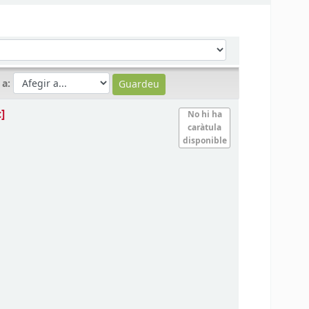
 a:
c]
No hi ha
caràtula
disponible