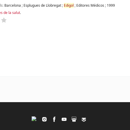
ls:
Barcelona
;
Esplugues de Llobregat
;
Edigol
;
Editores Médicos
;
1999
s de la salut
.
Twitter
Instagram
Facebook
Youtube
Slideshare
Tagpacker