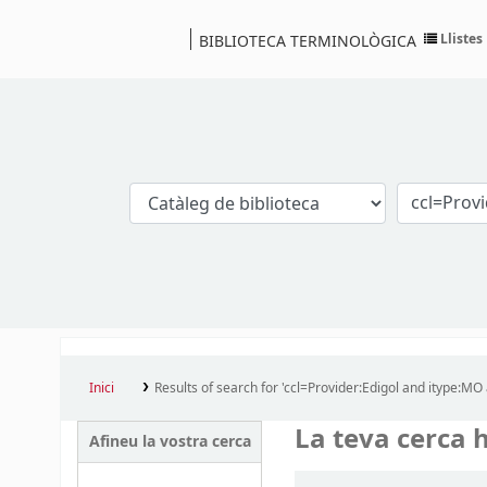
Llistes
BIBLIOTECA TERMINOLÒGICA
Catàleg
Inici
Results of search for 'ccl=Provider:Edigol and itype:MO
La teva cerca h
Afineu la vostra cerca
Ordena