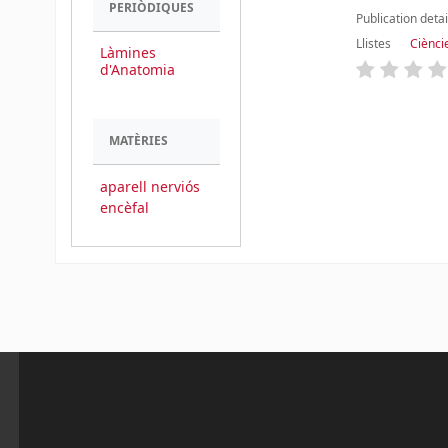
PERIÒDIQUES
Publication detai
Llistes
Cièncie
Làmines
d'Anatomia
Pàgines
MATÈRIES
aparell nerviós
encèfal