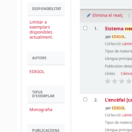
DISPONIBILITAT
Elimina el realç
Limitar a
Resultats
exemplars
Sistema
ne
1.
disponibles
actualment.
per
EDIGOL
.
Col·lecció:
Làmin
Tipus de materia
AUTORS
Llengua principa
Publication detai
EDIGOL
Llistes
Cièncie
TIPUS
D'EXEMPLAR
L'encèfal
[c
2.
per
EDIGOL
.
Monografia
Col·lecció:
Làmin
Tipus de materia
Llengua principa
PUBLICACIONS