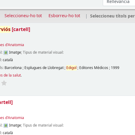
Seleccioneu-ho tot
Esborreu-ho tot
Seleccioneu títols per
rviós
[cartell]
es d'Anatomia
l:
Imatge
; Tipus de material visual:
l:
català
ls:
Barcelona
;
Esplugues de Llobregat
;
Edigol
;
Editores Médicos
;
1999
s de la salut
.
artell]
es d'Anatomia
l:
Imatge
; Tipus de material visual:
l:
català