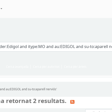
Cerca avançada
Cerca per autoritat
Cerca per àrees
 and au:EDIGOL and su-to:aparell nerviós'
a retornat 2 resultats.
Ordeneu per: