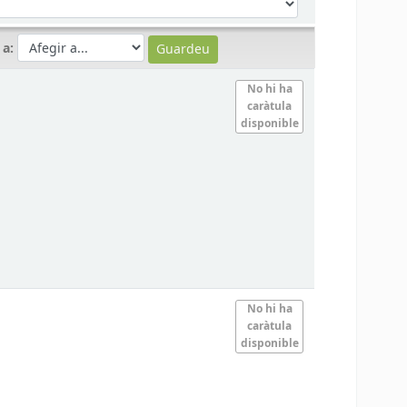
 a:
No hi ha
caràtula
disponible
No hi ha
caràtula
disponible