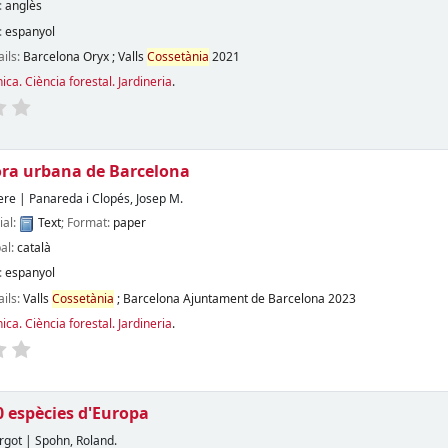
:
anglès
:
espanyol
ails:
Barcelona
Oryx
;
Valls
Cossetània
2021
ica. Ciència forestal. Jardineria
.
ora urbana de Barcelona
ere
|
Panareda i Clopés, Josep M.
ial:
Text
; Format:
paper
pal:
català
:
espanyol
ails:
Valls
Cossetània
;
Barcelona
Ajuntament de Barcelona
2023
ica. Ciència forestal. Jardineria
.
0 espècies d'Europa
rgot
|
Spohn, Roland.