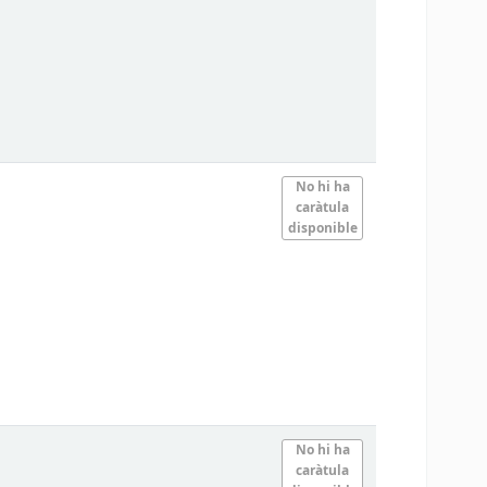
No hi ha
caràtula
disponible
No hi ha
caràtula