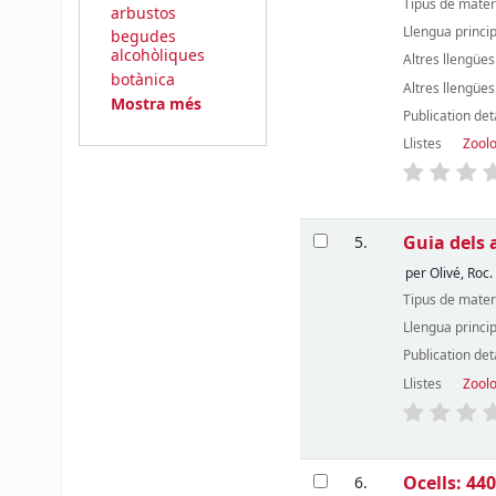
Tipus de mater
arbustos
Llengua princi
begudes
alcohòliques
Altres llengües
botànica
Altres llengües
Mostra més
Publication det
Llistes
Zool
Guia dels
5.
per
Olivé, Roc.
Tipus de mater
Llengua princi
Publication det
Llistes
Zool
Ocells: 44
6.