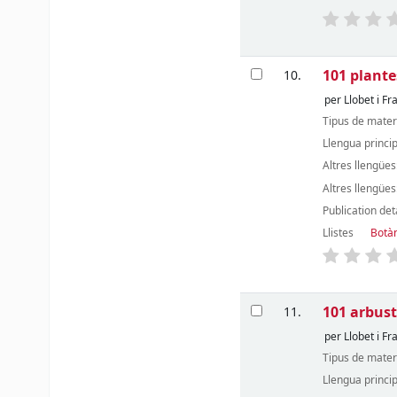
101 plante
10.
per
Llobet i Fr
Tipus de mater
Llengua princi
Altres llengües
Altres llengües
Publication det
Llistes
Botàn
101 arbust
11.
per
Llobet i Fr
Tipus de mater
Llengua princi