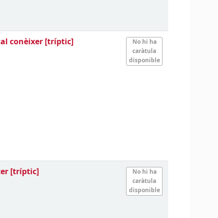
cal conèixer
[tríptic]
No hi ha
caràtula
disponible
xer
[tríptic]
No hi ha
caràtula
disponible