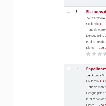
Els noms d
8.
per
Carretero 
Col·lecció:
El T
Tipus de mater
Llengua princi
Publication det
Llistes
Zool
Papallone
9.
per
Albouy, Vi
Col·lecció:
Els 
Tipus de mater
Llengua princi
Publication det
Llistes
Zool