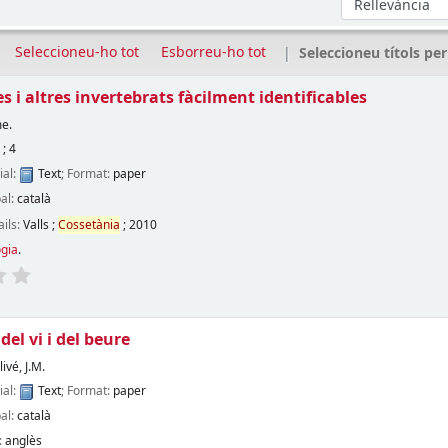
Seleccioneu-ho tot
Esborreu-ho tot
Seleccioneu títols per
es i altres invertebrats fàcilment identificables
me.
a
; 4
ial:
Text
; Format:
paper
pal:
català
ails:
Valls
;
Cossetània
;
2010
ogia
.
del vi i del beure
ivé, J.M.
ial:
Text
; Format:
paper
pal:
català
:
anglès