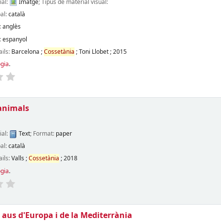
ial:
Imatge
; Tipus de material visual:
pal:
català
:
anglès
:
espanyol
ails:
Barcelona
;
Cossetània
;
Toni Llobet
;
2015
ogia
.
 animals
ial:
Text
; Format:
paper
pal:
català
ails:
Valls
;
Cossetània
;
2018
ogia
.
0 aus d'Europa i de la Mediterrània