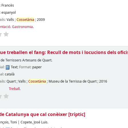
:
Francès
:
espanyol
ails:
Valls
;
Cossetània
;
2009
entació. Gastronomia
.
e treballen el fang: Recull de mots i locucions dels oficis
 de Terrissers Artesans de Quart.
ial:
Text
; Format:
paper
pal:
català
ails:
Quart
;
Valls
;
Cossetània
;
Museu de la Terrissa de Quart
;
2016
Treball
.
 de Catalunya que cal conèixer
[tríptic]
ançois, Toni
|
Copete, José Luis.