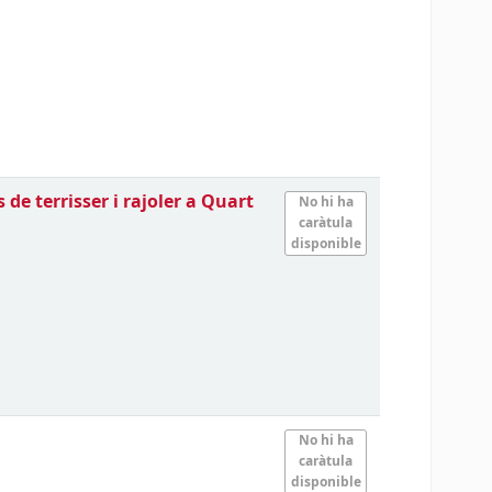
 de terrisser i rajoler a Quart
No hi ha
caràtula
disponible
No hi ha
caràtula
disponible