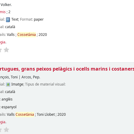
 Volker.
emis
; 2
ial:
Text
; Format:
paper
pal:
català
ails:
Valls
;
Cossetània
;
2020
ogia
.
ortugues, grans peixos pelàgics i ocells marins i costane
ançois, Toni
|
Arcos, Pep.
ial:
Imatge
; Tipus de material visual:
pal:
català
:
anglès
:
espanyol
ails:
Valls
Cossetània
;
Toni Llobet
;
2020
ogia
.