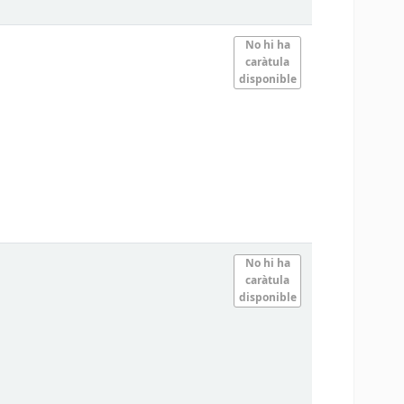
No hi ha
caràtula
disponible
No hi ha
caràtula
disponible