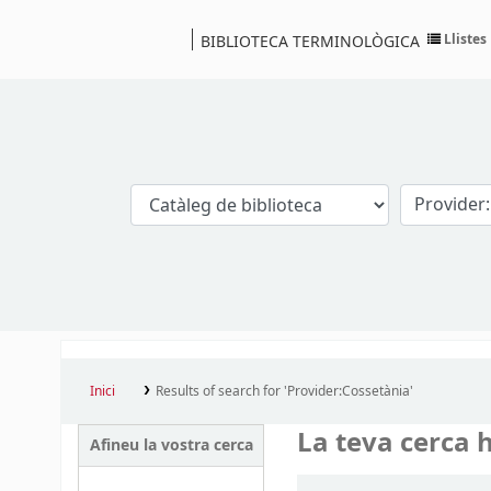
Llistes
BIBLIOTECA TERMINOLÒGICA
Catàleg
Inici
Results of search for 'Provider:Cossetània'
La teva cerca h
Afineu la vostra cerca
Ordena