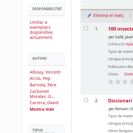
DISPONIBILITAT
Elimina el realç
Limitar a
Resultats
exemplars
100 insect
1.
disponibles
actualment.
per
Sañé, Jau
Col·lecció:
Hyl
Tipus de mater
AUTORS
Llengua princi
Publication det
Albouy, Vincent
Llistes
Zool
Arcos, Pep
Barnola, Pere
Carbonell
Morales, G...
Diccionari 
2.
Carrera, David
Mostra més
per
Romaní i Ol
Tipus de mater
Llengua princi
TIPUS
Altres llengües