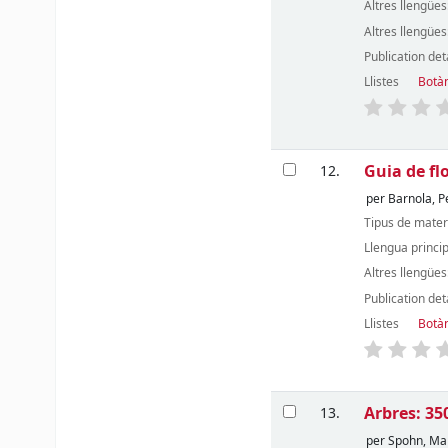
Altres llengües
Altres llengües
Publication det
Llistes
Botàn
Guia de fl
12.
per
Barnola, P
Tipus de mater
Llengua princi
Altres llengües
Publication det
Llistes
Botàn
Arbres: 35
13.
per
Spohn, Ma