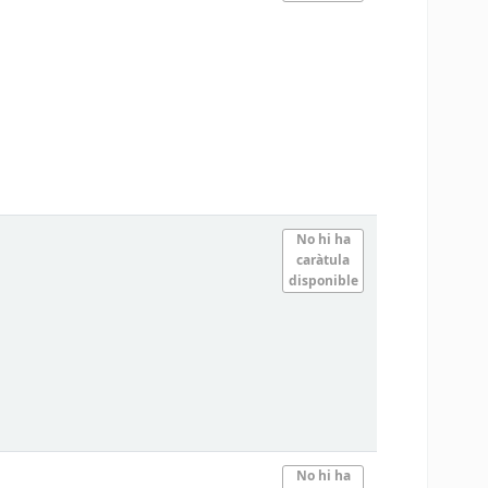
No hi ha
caràtula
disponible
No hi ha