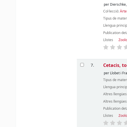
per
Dierschke,
Col·lecció:
Àrt
Tipus de mater
Llengua princi
Publication det
Llistes
Zool
Cetacis, t
7.
per
Llobet i Fr
Tipus de mater
Llengua princi
Altres llengües
Altres llengües
Publication det
Llistes
Zool