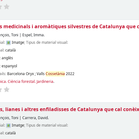
s medicinals i aromàtiques silvestres de Catalunya que 
ançois, Toni
|
Espel, Imma.
ial:
Imatge
; Tipus de material visual:
pal:
català
:
anglès
:
espanyol
ails:
Barcelona
Oryx
;
Valls
Cossetània
2022
ica. Ciència forestal. Jardineria
.
s, lianes i altres enfiladisses de Catalunya que cal conèi
ançois, Toni
|
Carrera, David.
ial:
Imatge
; Tipus de material visual:
pal:
català