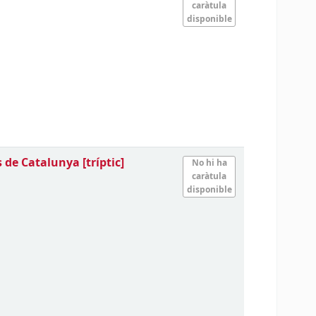
caràtula
disponible
rs de Catalunya
[tríptic]
No hi ha
caràtula
disponible