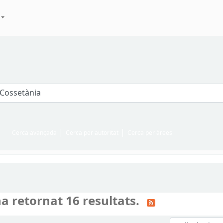
Cerca avançada
Cerca per autoritat
Cerca per àrees
a retornat 16 resultats.
Ordeneu per: