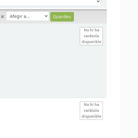
 a:
No hi ha
caràtula
disponible
No hi ha
caràtula
disponible