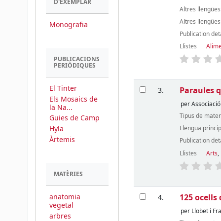
D'EXEMPLAR
Altres llengües
Altres llengües
Monografia
Publication det
Llistes
Alim
PUBLICACIONS
PERIÒDIQUES
El Tinter
Paraules qu
3.
Els Mosaics de
per
Associació
la Na...
Tipus de mater
Guies de Camp
Hyla
Llengua princi
Àrtemis
Publication det
Llistes
Arts
,
MATÈRIES
125 ocells
anatomia
4.
vegetal
per
Llobet i Fr
arbres