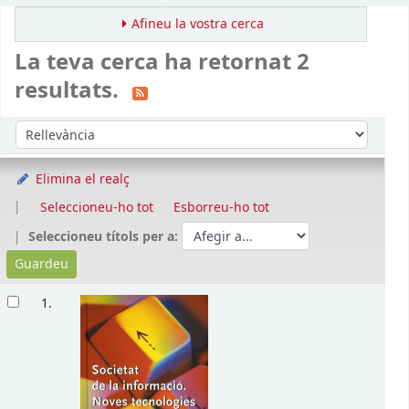
Afineu la vostra cerca
La teva cerca ha retornat 2
resultats.
Ordena
Ordeneu per:
Elimina el realç
Seleccioneu-ho tot
Esborreu-ho tot
Seleccioneu títols per a:
Resultats
1.