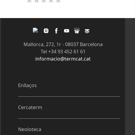
Pàgines
Twitter
Instagram
Facebook
Youtube
Slideshare
Tagpacker
Mallorca, 272, 1r - 08037 Barcelona
Tel +34 93 452 61 61
informacio@termcat.cat
Enllaços
Cercaterm
Neoloteca