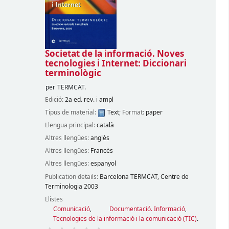
Societat de la informació. Noves
tecnologies i Internet: Diccionari
terminològic
per
TERMCAT.
Edició:
2a ed. rev. i ampl
Tipus de material:
Text
; Format:
paper
Llengua principal:
català
Altres llengües:
anglès
Altres llengües:
Francès
Altres llengües:
espanyol
Publication details:
Barcelona
TERMCAT, Centre de
Terminologia
2003
Llistes
Comunicació
,
Documentació. Informació
,
Tecnologies de la informació i la comunicació (TIC)
.