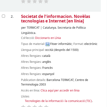
Societat de l'informacion. Novèlas
2.
tecnologias e Internet
[en línia]
per
TERMCAT
|
Catalunya. Secretaria de Política
Lingüística.
Col·lecció:
Diccionaris en Línia
Tipus de material:
Fitxer informàtic
; Format:
electrònic
Llengua principal:
occità (després del 1500)
Altres llengües:
català
Altres llengües:
anglès
Altres llengües:
Francès
Altres llengües:
espanyol
Publication details:
Barcelona
TERMCAT, Centre de
Terminologia
2003
Accés en línia:
Clica aquí per accedir en línia
Llistes
Tecnologies de la informació i la comunicació (TIC)
.