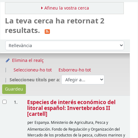
Afineu la vostra cerca
La teva cerca ha retornat 2
resultats.
Ordena
Ordeneu per:
Elimina el realç
Seleccioneu-ho tot
Esborreu-ho tot
Seleccioneu títols per a:
Resultats
Especies de interés económico del
1.
litoral español: Invertebrados II
[cartell]
per
Espanya. Ministerio de Agricultura, Pesca y
Alimentación. Fondo de Regulación y Organización del
Mercado de los productos de la pesca, cultivos marinos y