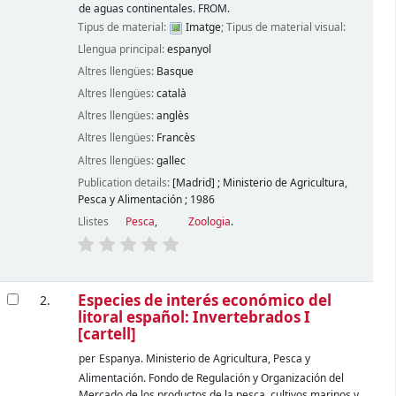
de aguas continentales. FROM.
Tipus de material:
Imatge
; Tipus de material visual:
Llengua principal:
espanyol
Altres llengües:
Basque
Altres llengües:
català
Altres llengües:
anglès
Altres llengües:
Francès
Altres llengües:
gallec
Publication details:
[Madrid]
;
Ministerio de Agricultura,
Pesca y Alimentación
;
1986
Llistes
Pesca
,
Zoologia
.
Especies de interés económico del
2.
litoral español: Invertebrados I
[cartell]
per
Espanya. Ministerio de Agricultura, Pesca y
Alimentación. Fondo de Regulación y Organización del
Mercado de los productos de la pesca, cultivos marinos y