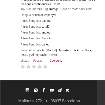
de aguas continentales. FROM.
Tipus de material:
Imatge
; Tipus de material visual:
Llengua principal:
espanyol
Altres llengües:
Basque
Altres llengües:
català
Altres llengües:
anglès
Altres llengües:
Francès
Altres llengües:
gallec
Publication details:
[Madrid]
;
Ministerio de Agricultura,
Pesca y Alimentación
;
1986
Llistes
Pesca
,
Zoologia
.
Pàgines
Twitter
Instagram
Facebook
Youtube
Slideshare
Tagpacker
Mallorca, 272, 1r - 08037 Barcelona