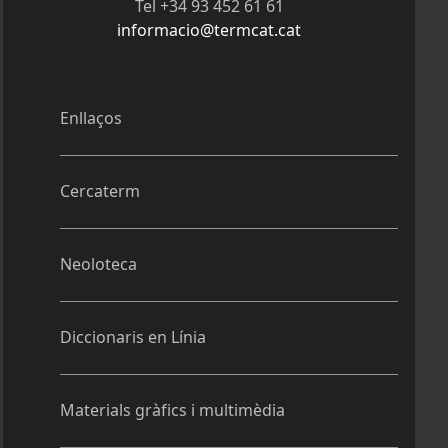
Tel +34 93 452 61 61
informacio@termcat.cat
Enllaços
Cercaterm
Neoloteca
Diccionaris en Línia
Materials gràfics i multimèdia