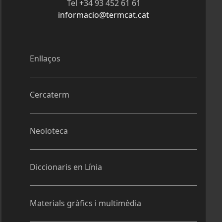
Tel +34 93 452 61 61
informacio@termcat.cat
Enllaços
Cercaterm
Neoloteca
Diccionaris en Línia
Materials gràfics i multimèdia