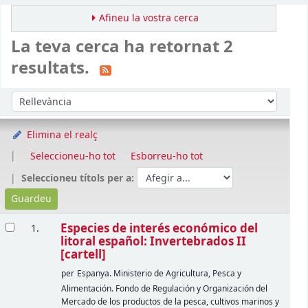
Afineu la vostra cerca
La teva cerca ha retornat 2
resultats.
Ordena
Ordeneu per:
Elimina el realç
Seleccioneu-ho tot
Esborreu-ho tot
Seleccioneu títols per a:
Resultats
Especies de interés económico del
1.
litoral español: Invertebrados II
[cartell]
per
Espanya. Ministerio de Agricultura, Pesca y
Alimentación. Fondo de Regulación y Organización del
Mercado de los productos de la pesca, cultivos marinos y