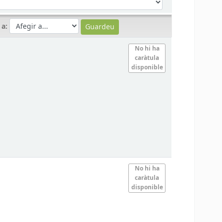
 a:
No hi ha
caràtula
disponible
No hi ha
caràtula
disponible