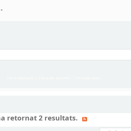
Cerca avançada
Cerca per autoritat
Cerca per àrees
a retornat 2 resultats.
Ordeneu per: