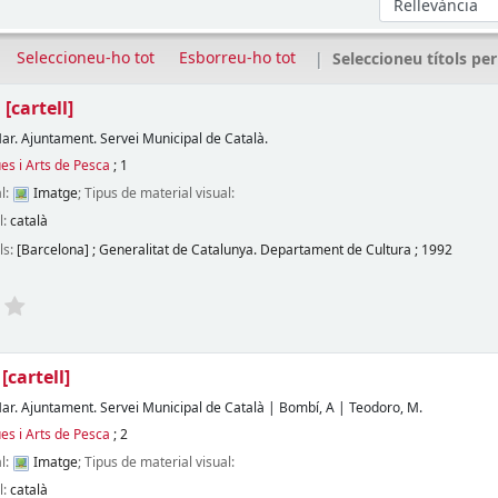
Seleccioneu-ho tot
Esborreu-ho tot
Seleccioneu títols per
u
[cartell]
ar. Ajuntament. Servei Municipal de Català.
es i Arts de Pesca
; 1
l:
Imatge
; Tipus de material visual:
l:
català
ls:
[Barcelona]
;
Generalitat de Catalunya. Departament de Cultura
;
1992
e
[cartell]
ar. Ajuntament. Servei Municipal de Català
|
Bombí, A
|
Teodoro, M.
es i Arts de Pesca
; 2
l:
Imatge
; Tipus de material visual:
l:
català