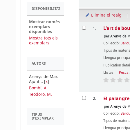
DISPONIBILITAT
Elimina el realç
Mostrar només
Resultats
exemplars
L'art de bo
1.
disponibles
per
Arenys de M
Mostra tots els
exemplars
Col·lecció:
Barqu
Tipus de materia
Llengua principa
AUTORS
Publication detai
Llistes
Pesca
.
Arenys de Mar.
Ajunt...
[
x
]
Bombí, A.
Teodoro, M.
El palangr
2.
per
Arenys de M
Col·lecció:
Barqu
TIPUS
D'EXEMPLAR
Tipus de materia
Llengua principa