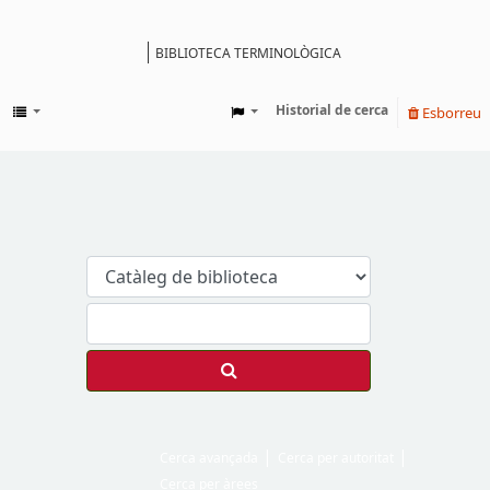
BIBLIOTECA TERMINOLÒGICA
Catàleg
Historial de cerca
Esborreu
Cerca avançada
Cerca per autoritat
Cerca per àrees