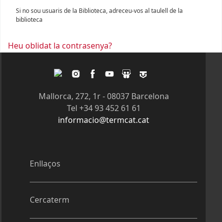
Si no sou usuaris de la Biblioteca, adreceu-vos al taulell de la
biblioteca
Heu oblidat la contrasenya?
Twitter
Instagram
Facebook
Youtube
Slideshare
Tagpacker
Mallorca, 272, 1r - 08037 Barcelona
Tel +34 93 452 61 61
informacio@termcat.cat
Enllaços
Cercaterm