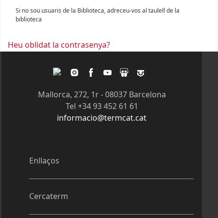
Si no sou usuaris de la Biblioteca, adreceu-vos al taulell de la
biblioteca
Heu oblidat la contrasenya?
Twitter
Instagram
Facebook
Youtube
Slideshare
Tagpacker
Mallorca, 272, 1r - 08037 Barcelona
Tel +34 93 452 61 61
informacio@termcat.cat
Enllaços
Cercaterm