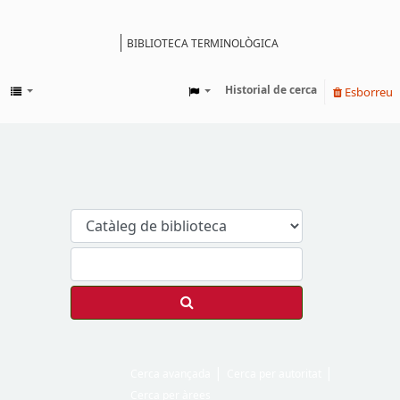
BIBLIOTECA TERMINOLÒGICA
Catàleg
Historial de cerca
Esborreu
Cerca avançada
Cerca per autoritat
Cerca per àrees