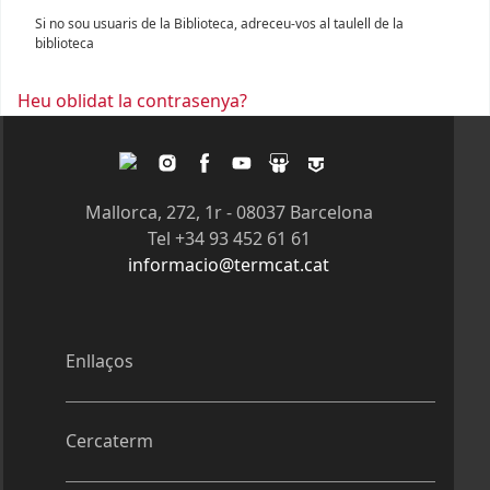
Si no sou usuaris de la Biblioteca, adreceu-vos al taulell de la
biblioteca
Heu oblidat la contrasenya?
Twitter
Instagram
Facebook
Youtube
Slideshare
Tagpacker
Mallorca, 272, 1r - 08037 Barcelona
Tel +34 93 452 61 61
informacio@termcat.cat
Enllaços
Cercaterm