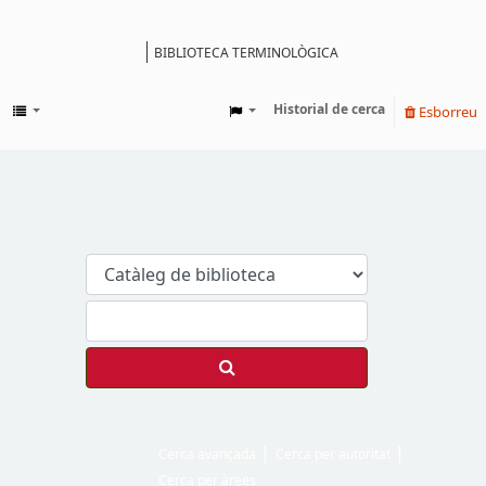
BIBLIOTECA TERMINOLÒGICA
Catàleg
Historial de cerca
Esborreu
Cerca avançada
Cerca per autoritat
Cerca per àrees