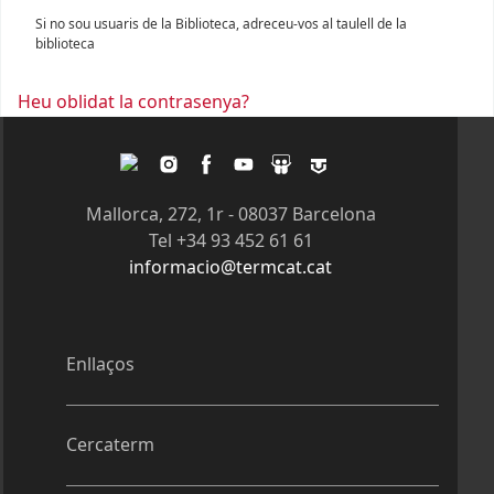
Si no sou usuaris de la Biblioteca, adreceu-vos al taulell de la
biblioteca
Heu oblidat la contrasenya?
Twitter
Instagram
Facebook
Youtube
Slideshare
Tagpacker
Mallorca, 272, 1r - 08037 Barcelona
Tel +34 93 452 61 61
informacio@termcat.cat
Enllaços
Cercaterm