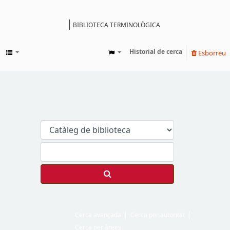
BIBLIOTECA TERMINOLÒGICA
Catàleg
Historial de cerca
Esborreu
Cerca avançada
Cerca per autoritat
Cerca per àrees