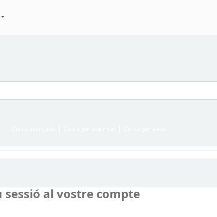
Cerca avançada
Cerca per autoritat
Cerca per àrees
u sessió al vostre compte