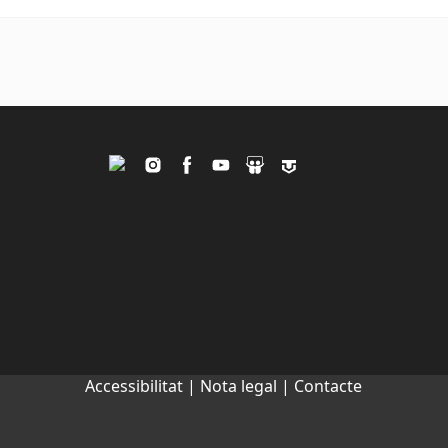
Twitter
Instagram
Facebook
Youtube
Slideshare
Tagpacker
Accessibilitat |
Nota legal |
Contacte