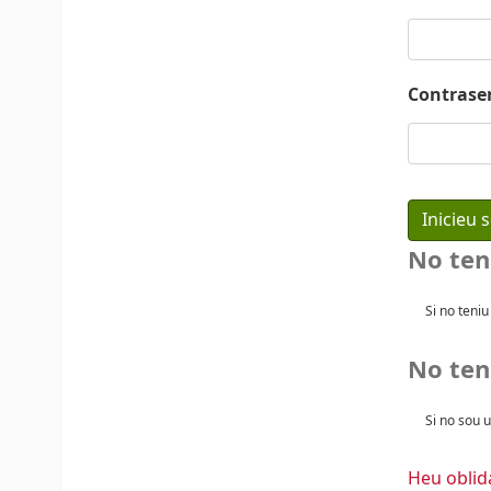
Contrase
No ten
Si no teni
No teni
Si no sou u
Heu oblid