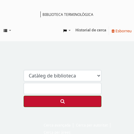
BIBLIOTECA TERMINOLÒGICA
Catàleg
Historial de cerca
Esborreu
Cerca avançada
Cerca per autoritat
Cerca per àrees