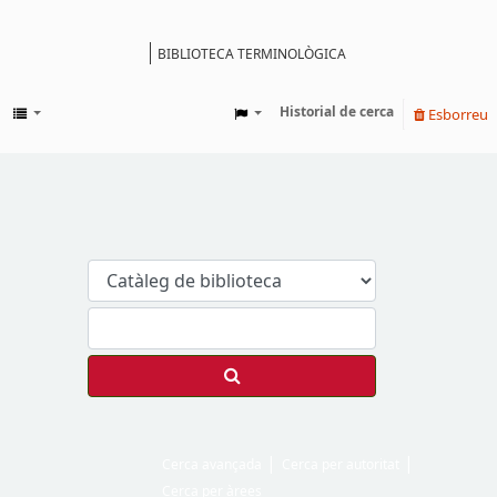
BIBLIOTECA TERMINOLÒGICA
Catàleg
Historial de cerca
Esborreu
Cerca avançada
Cerca per autoritat
Cerca per àrees