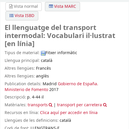
Vista normal
Vista MARC
Vista ISBD
El llenguatge del transport
intermodal: Vocabulari il·lustrat
[en línia]
Tipus de material:
Fitxer informàtic
Llengua principal:
català
Altres llengües:
Francès
Altres llengües:
anglès
Publication details:
Madrid
Gobierno de España.
Ministerio de Fomento
2017
Descripció:
p. 4-44 il
Matèria/es:
transports
|
transport per carretera
Recursos en línia:
Clica aquí per accedir en línia
Llengües de les definicions:
català
Codi de font:
LLENGTRANS-E