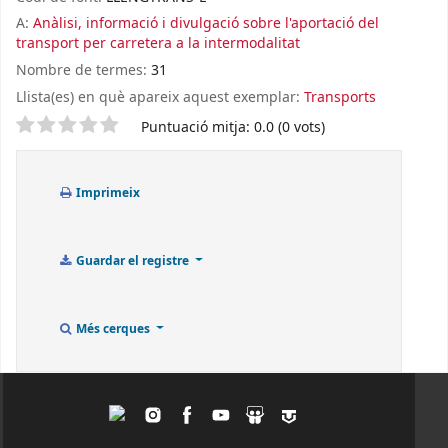
A:
Anàlisi, informació i divulgació sobre l'aportació del
transport per carretera a la intermodalitat
Nombre de termes:
31
Llista(es) en què apareix aquest exemplar:
Transports
Valoració
Puntuació mitja: 0.0 (0 vots)
Imprimeix
Guardar el registre
Més cerques
Twitter
Instagram
Facebook
Youtube
Slideshare
Tagpacker