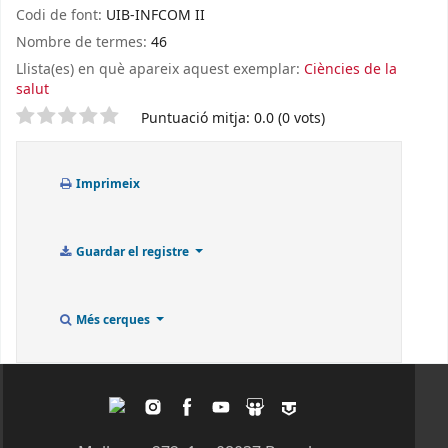
Codi de font:
UIB-INFCOM II
Nombre de termes:
46
Llista(es) en què apareix aquest exemplar:
Ciències de la
salut
Valoració
Puntuació mitja: 0.0 (0 vots)
Imprimeix
Guardar el registre
Més cerques
Twitter
Instagram
Facebook
Youtube
Slideshare
Tagpacker