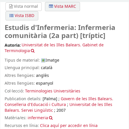
Vista normal
Vista MARC
Vista ISBD
Estudis d'Infermeria: Infermeria
comunitària (2a part)
[tríptic]
Autoria:
Universitat de les Illes Balears. Gabinet de
Terminologia
Tipus de material:
Imatge
Llengua principal:
català
Altres llengües:
anglès
Altres llengües:
espanyol
Col·lecció:
Terminologies Universitàries
Publication details:
[Palma]
;
Govern de les Illes Balears.
Conselleria d'Educació i Cultura
;
Universitat de les Illes
Balears. Servei Lingüístic
;
2007
Matèria/es:
infermeria
Recursos en línia:
Clica aquí per accedir en línia