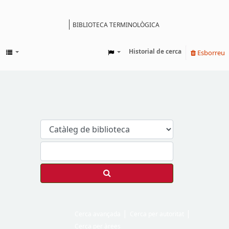
BIBLIOTECA TERMINOLÒGICA
Catàleg
Historial de cerca
Esborreu
Cerca avançada
Cerca per autoritat
Cerca per àrees