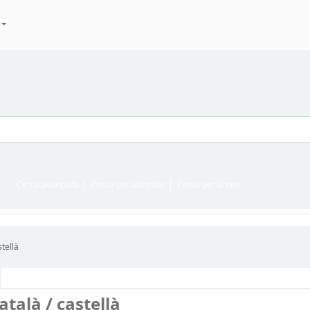
Cerca avançada
Cerca per autoritat
Cerca per àrees
stellà
atalà / castellà