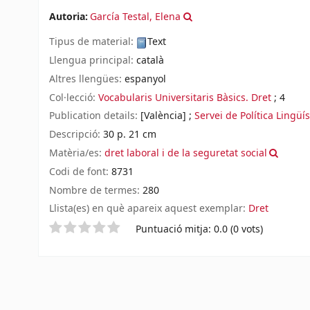
Autoria:
García Testal, Elena
Tipus de material:
Text
Llengua principal:
català
Altres llengües:
espanyol
Col·lecció:
Vocabularis Universitaris Bàsics. Dret
; 4
Publication details:
[València]
;
Servei de Política Lingüís
Descripció:
30 p. 21 cm
Matèria/es:
dret laboral i de la seguretat social
Codi de font:
8731
Nombre de termes:
280
Llista(es) en què apareix aquest exemplar:
Dret
Valoració
Puntuació mitja: 0.0 (0 vots)