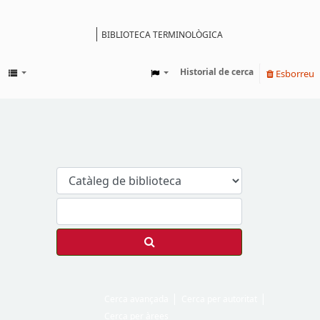
BIBLIOTECA TERMINOLÒGICA
Catàleg
Historial de cerca
Esborreu
Cerca avançada
Cerca per autoritat
Cerca per àrees