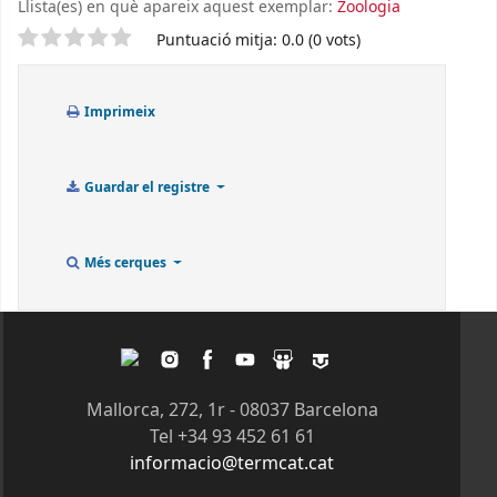
Llista(es) en què apareix aquest exemplar:
Zoologia
Valoració
Puntuació mitja: 0.0 (0 vots)
Imprimeix
Guardar el registre
Més cerques
Twitter
Instagram
Facebook
Youtube
Slideshare
Tagpacker
Mallorca, 272, 1r - 08037 Barcelona
Tel +34 93 452 61 61
informacio@termcat.cat