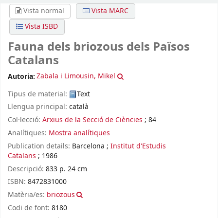
Vista normal
Vista MARC
Vista ISBD
Fauna dels briozous dels Països
Catalans
Autoria:
Zabala i Limousin, Mikel
Tipus de material:
Text
Llengua principal:
català
Col·lecció:
Arxius de la Secció de Ciències
; 84
Analítiques:
Mostra analítiques
Publication details:
Barcelona
;
Institut d'Estudis
Catalans
;
1986
Descripció:
833 p. 24 cm
ISBN:
8472831000
Matèria/es:
briozous
Codi de font:
8180