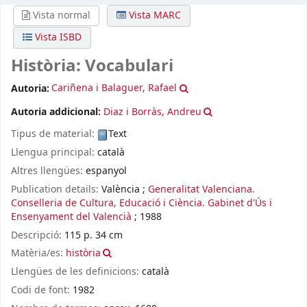
Vista normal
Vista MARC
Vista ISBD
Història: Vocabulari
Autoria:
Cariñena i Balaguer, Rafael
Autoria addicional:
Diaz i Borràs, Andreu
Tipus de material:
Text
Llengua principal:
català
Altres llengües:
espanyol
Publication details:
València
;
Generalitat Valenciana.
Conselleria de Cultura, Educació i Ciència. Gabinet d'Ús i
Ensenyament del Valencià
;
1988
Descripció:
115 p. 34 cm
Matèria/es:
història
Llengües de les definicions:
català
Codi de font:
1982