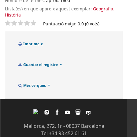
Nombre de termes:
aprox. 1600
Llista(es) en què apareix aquest exemplar:
Geografia.
Història
Valoració
Puntuació mitja: 0.0 (0 vots)
Imprimeix
Guardar el registre
Més cerques
Twitter
Instagram
Facebook
Youtube
Slideshare
Tagpacker
Mallorca, 272, 1r - 08037 Barcelona
Tel +34 93 452 61 61