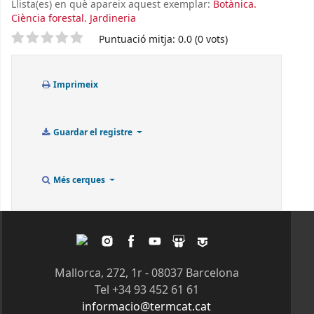
Llista(es) en què apareix aquest exemplar:
Botànica.
Ciència forestal. Jardineria
Valoració
Puntuació mitja: 0.0 (0 vots)
Imprimeix
Guardar el registre
Més cerques
Twitter
Instagram
Facebook
Youtube
Slideshare
Tagpacker
Mallorca, 272, 1r - 08037 Barcelona
Tel +34 93 452 61 61
informacio@termcat.cat