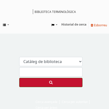
BIBLIOTECA TERMINOLÒGICA
Catàleg
Historial de cerca
Esborreu
Cerca avançada
Cerca per autoritat
Cerca per àrees