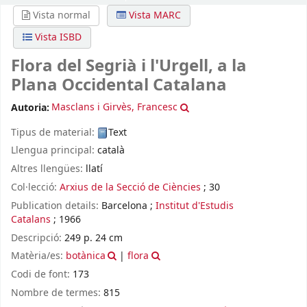
Vista normal
Vista MARC
Vista ISBD
Flora del Segrià i l'Urgell, a la
Plana Occidental Catalana
Autoria:
Masclans i Girvès, Francesc
Tipus de material:
Text
Llengua principal:
català
Altres llengües:
llatí
Col·lecció:
Arxius de la Secció de Ciències
; 30
Publication details:
Barcelona
;
Institut d'Estudis
Catalans
;
1966
Descripció:
249 p. 24 cm
Matèria/es:
botànica
|
flora
Codi de font:
173
Nombre de termes:
815