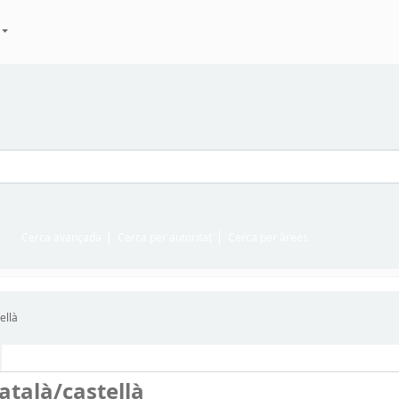
Cerca avançada
Cerca per autoritat
Cerca per àrees
ellà
Català/castellà