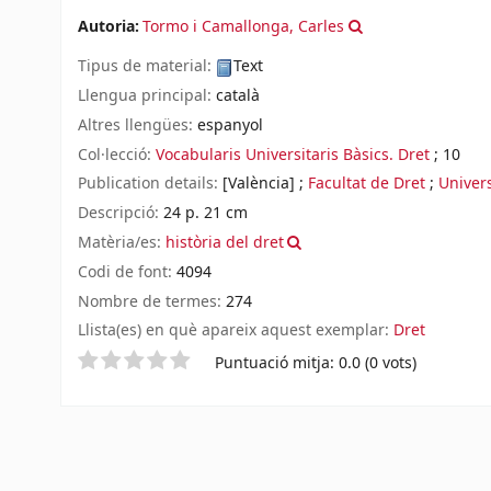
Autoria:
Tormo i Camallonga, Carles
Tipus de material:
Text
Llengua principal:
català
Altres llengües:
espanyol
Col·lecció:
Vocabularis Universitaris Bàsics. Dret
; 10
Publication details:
[València]
;
Facultat de Dret
;
Univers
Descripció:
24 p. 21 cm
Matèria/es:
història del dret
Codi de font:
4094
Nombre de termes:
274
Llista(es) en què apareix aquest exemplar:
Dret
Valoració
Puntuació mitja: 0.0 (0 vots)