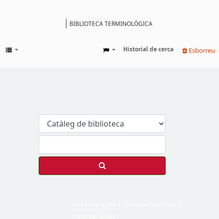
BIBLIOTECA TERMINOLÒGICA
Catàleg
Historial de cerca
Esborreu
Cerca avançada
Cerca per autoritat
Cerca per àrees