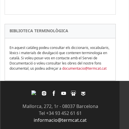
BIBLIOTECA TERMINOLÒGICA
En aquest catàleg podeu consultar els diccionaris, vocabularis,
lèxics i materials de divulgació que contenen terminologia en
català. Si voleu posar-vos en contacte amb el Servei de
Documentació o voleu consultar les obres del nostre fons
documental, us podeu adreçar a
documentacio@termcat.cat
Twitter
Instagram
Facebook
Youtube
Slideshare
Tagpacker
Mallorca, 272, 1r - 08037 Barcelona
Tel +34 93 452 61 61
informacio@termcat.cat