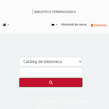
BIBLIOTECA TERMINOLÒGICA
Catàleg
Historial de cerca
Esborreu
Cerca avançada
Cerca per autoritat
Cerca per àrees