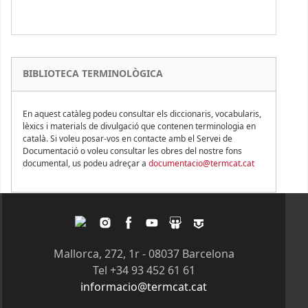
BIBLIOTECA TERMINOLÒGICA
En aquest catàleg podeu consultar els diccionaris, vocabularis,
lèxics i materials de divulgació que contenen terminologia en
català. Si voleu posar-vos en contacte amb el Servei de
Documentació o voleu consultar les obres del nostre fons
documental, us podeu adreçar a
documentacio@termcat.cat
Twitter
Instagram
Facebook
Youtube
Slideshare
Tagpacker
Mallorca, 272, 1r - 08037 Barcelona
Tel +34 93 452 61 61
informacio@termcat.cat