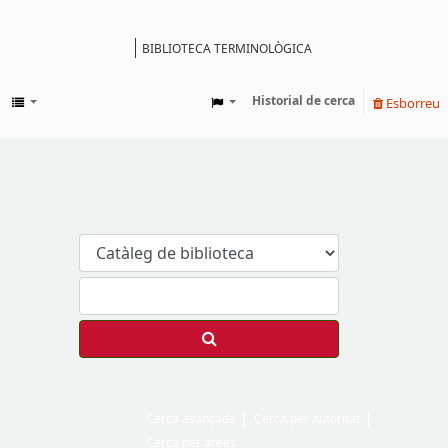
BIBLIOTECA TERMINOLÒGICA
Catàleg
Historial de cerca
Esborreu
Cerca avançada
Cerca per autoritat
Cerca per àrees