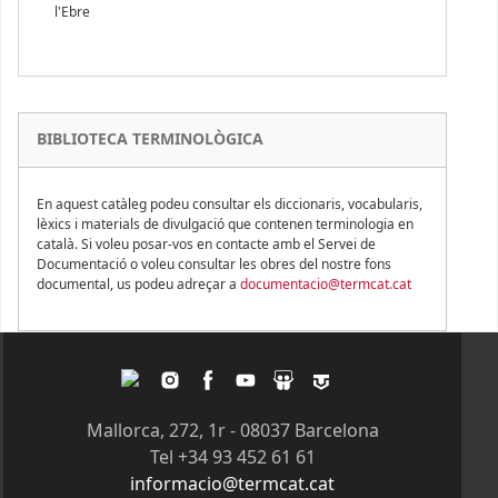
l'Ebre
BIBLIOTECA TERMINOLÒGICA
En aquest catàleg podeu consultar els diccionaris, vocabularis,
lèxics i materials de divulgació que contenen terminologia en
català. Si voleu posar-vos en contacte amb el Servei de
Documentació o voleu consultar les obres del nostre fons
documental, us podeu adreçar a
documentacio@termcat.cat
Twitter
Instagram
Facebook
Youtube
Slideshare
Tagpacker
Mallorca, 272, 1r - 08037 Barcelona
Tel +34 93 452 61 61
informacio@termcat.cat