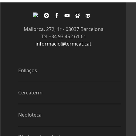
Twitter
Instagram
Facebook
Youtube
Slideshare
Tagpacker
Mallorca, 272, 1r - 08037 Barcelona
Tel +34 93 452 61 61
informacio@termcat.cat
Enllaços
Cercaterm
Neoloteca