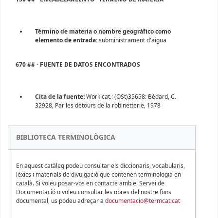
Término de materia o nombre geográfico como
elemento de entrada:
subministrament d'aigua
670 ## - FUENTE DE DATOS ENCONTRADOS
Cita de la fuente:
Work cat.: (OSt)35658: Bédard, C.
32928, Par les détours de la robinetterie, 1978
BIBLIOTECA TERMINOLÒGICA
En aquest catàleg podeu consultar els diccionaris, vocabularis,
lèxics i materials de divulgació que contenen terminologia en
català. Si voleu posar-vos en contacte amb el Servei de
Documentació o voleu consultar les obres del nostre fons
documental, us podeu adreçar a
documentacio@termcat.cat