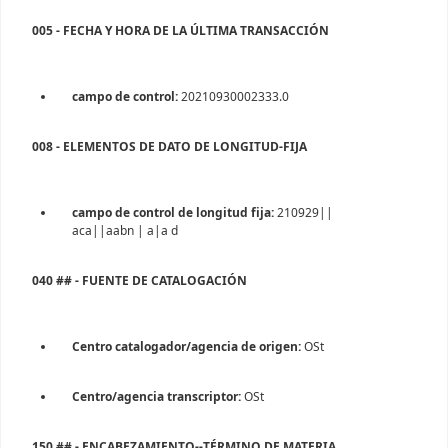
005 - FECHA Y HORA DE LA ÚLTIMA TRANSACCIÓN
campo de control:
20210930002333.0
008 - ELEMENTOS DE DATO DE LONGITUD-FIJA
campo de control de longitud fija:
210929||
aca||aabn | a|a d
040 ## - FUENTE DE CATALOGACIÓN
Centro catalogador/agencia de origen:
OSt
Centro/agencia transcriptor:
OSt
150 ## - ENCABEZAMIENTO--TÉRMINO DE MATERIA