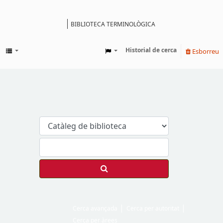
BIBLIOTECA TERMINOLÒGICA
Catàleg
Historial de cerca
Esborreu
Cerca avançada
Cerca per autoritat
Cerca per àrees